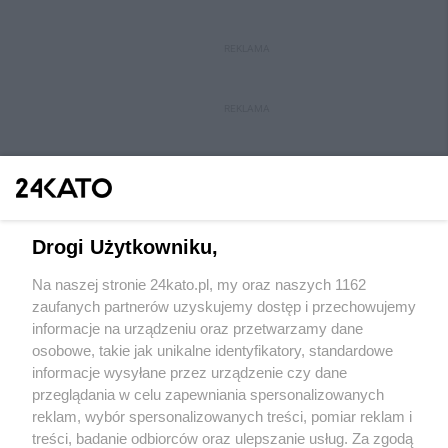
REKLAMA
REKLAMA
Drogi Użytkowniku,
Na naszej stronie 24kato.pl, my oraz naszych 1162
Wydawca mediów
lokalnych
zaufanych partnerów uzyskujemy dostęp i przechowujemy
informacje na urządzeniu oraz przetwarzamy dane
osobowe, takie jak unikalne identyfikatory, standardowe
informacje wysyłane przez urządzenie czy dane
przeglądania w celu zapewniania spersonalizowanych
reklam, wybór spersonalizowanych treści, pomiar reklam i
Nie zapomnij
treści, badanie odbiorców oraz ulepszanie usług. Za zgodą
zapoznać się z:
polityką prywatności
regulamin korzystania z portali