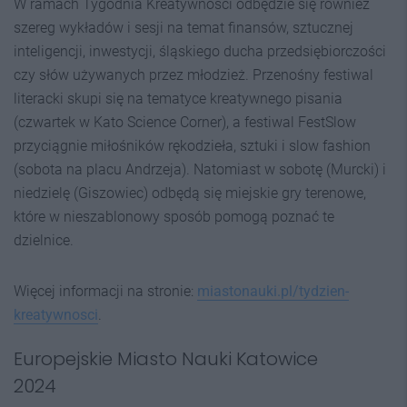
W ramach Tygodnia Kreatywności odbędzie się również
szereg wykładów i sesji na temat finansów, sztucznej
inteligencji, inwestycji, śląskiego ducha przedsiębiorczości
czy słów używanych przez młodzież. Przenośny festiwal
literacki skupi się na tematyce kreatywnego pisania
(czwartek w Kato Science Corner), a festiwal FestSlow
przyciągnie miłośników rękodzieła, sztuki i slow fashion
(sobota na placu Andrzeja). Natomiast w sobotę (Murcki) i
niedzielę (Giszowiec) odbędą się miejskie gry terenowe,
które w nieszablonowy sposób pomogą poznać te
dzielnice.
Więcej informacji na stronie:
miastonauki.pl/tydzien-
kreatywnosci
.
Europejskie Miasto Nauki Katowice
2024