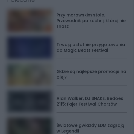
Przerwa technologiczna na Basenie Zadole w
17:53
Katowicach
Przy morawskim stole.
03.08.2026
Przewodnik po kuchni, której nie
znasz
Śląski „Hat trick” – pijany, rowerem autostradą, bez
18:10
świateł
„Wrażliwość” – nowa wystawa fotografii ZPAF od 4
Trwają ostatnie przygotowania
13:49
sierpnia
do Magic Beats Festival
8 tys. zł. dla właścicieli domów na zatrzymanie
06:00
deszczówki
Gdzie są najlepsze promocje na
31.07.2026
olej?
Wiadukt przy Dobrego Urobku otwarty!
14:16
Światowe gwiazdy EDM zagrają w Legendii
14:11
Alan Walker, DJ SNAKE, Bedoes
2115: Fajer Festiwal Chorzów
XV Festiwal NGO – 12 września w w Parku
11:38
Powstańców Śląskich
Bezpłatna mammografia w Katowicach
09:30
Światowe gwiazdy EDM zagrają
w Legendii
30.07.2026