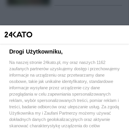
Aplikacja, która odwraca logikę szukania pracy
10:34
Nowy plac zabaw w Śląskim Ogrodzie Zoologicznym
09:30
29.07.2026
"Wakacje z Wojskiem 3”. Trwa nabór na kurs
08:30
szkoleniowy
Drogi Użytkowniku,
Tramwaje i Metrokolej zyskają żółte barwy GZM
07:30
Na naszej stronie 24kato.pl, my oraz naszych 1162
28.07.2026
Wydawca mediów
lokalnych
zaufanych partnerów uzyskujemy dostęp i przechowujemy
informacje na urządzeniu oraz przetwarzamy dane
Urodziny Katowic 2026. Znamy program koncertów
14:50
osobowe, takie jak unikalne identyfikatory, standardowe
27.07.2026
informacje wysyłane przez urządzenie czy dane
przeglądania w celu zapewniania spersonalizowanych
82. Rajd Polski za nami. Matulka i Dymurski najlepsi
21:27
reklam, wybór spersonalizowanych treści, pomiar reklam i
25.07.2026
Nie zapomnij
treści, badanie odbiorców oraz ulepszanie usług. Za zgodą
zapoznać się z:
polityką prywatności
regulamin korzystania z portali
Użytkownika my i Zaufani Partnerzy możemy używać
Twoje
miasto
Skontaktuj się
z nami
Lubelszczyzna. Turystyka wiejska, czy agroturystyka?
06:00
dokładnych danych geolokalizacyjnych oraz aktywnie
Piekary Śląskie
Kontakt
skanować charakterystykę urządzenia do celów
24.07.2026
Chorzów
Wydawca