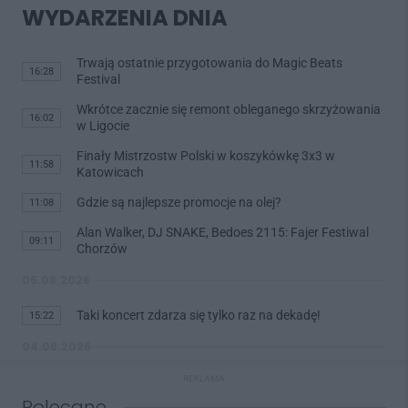
WYDARZENIA DNIA
Trwają ostatnie przygotowania do Magic Beats
16:28
Festival
Wkrótce zacznie się remont obleganego skrzyżowania
16:02
w Ligocie
Finały Mistrzostw Polski w koszykówkę 3x3 w
11:58
Katowicach
Gdzie są najlepsze promocje na olej?
11:08
Alan Walker, DJ SNAKE, Bedoes 2115: Fajer Festiwal
09:11
Chorzów
05.08.2026
Taki koncert zdarza się tylko raz na dekadę!
15:22
04.08.2026
REKLAMA
Piknik rodzinny w katowickiej Fabryce Porcelany
18:08
Polecane