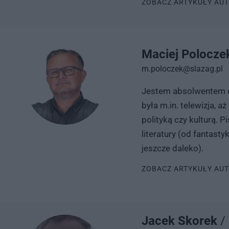
ZOBACZ ARTYKUŁY AU
Maciej Polocz
m.poloczek@slazag.pl
Jestem absolwentem dz
była m.in. telewizja, a
polityką czy kulturą. 
literatury (od fantast
jeszcze daleko).
ZOBACZ ARTYKUŁY AU
Jacek Skorek
/