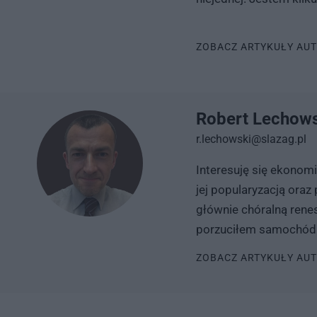
ZOBACZ ARTYKUŁY AU
Robert Lechow
r.lechowski@slazag.pl
Interesuję się ekonom
jej popularyzacją ora
głównie chóralną rene
porzuciłem samochód i
ZOBACZ ARTYKUŁY AU