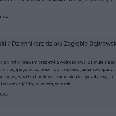
TORA
ski
/ Dziennikarz działu Zagłębie Dąbrowsk
ią, polityką, prawem oraz etyką wolnościową. Zajmuję się 
z promocją jego tożsamości. Od urodzenia jestem związan
sansową, wszelką barokową, kameralną klasycystyczną i rom
 wszędzie jeżdżę rowerem, cały rok.
TORA