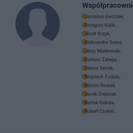
Współpracowni
Jarosław Gwizdak,
Grzegorz Kulik,
Józef Krzyk,
Aleksandra Sarna,
Jerzy Markowski,
Dariusz Zalega,
Teresa Semik,
Wojciech Fudala,
Marcin Nowak,
Jacek Siepsiak,
Bartek Kabała,
Robert Czykiel.