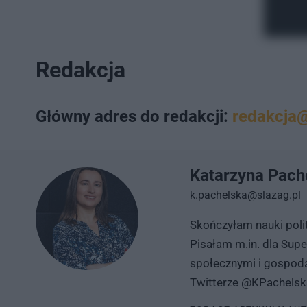
Redakcja
Główny adres do redakcji:
redakcja@
Katarzyna Pach
k.pachelska@slazag.pl
Skończyłam nauki polit
Pisałam m.in. dla Sup
społecznymi i gospoda
Twitterze @KPachelsk