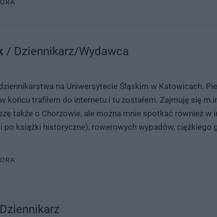
TORA
ek
/ Dziennikarz/Wydawca
iennikarstwa na Uniwersytecie Śląskim w Katowicach. Pie
ż w końcu trafiłem do internetu i tu zostałem. Zajmuję się m
Piszę także o Chorzowie, ale można mnie spotkać również w
yki po książki historyczne), rowerowych wypadów, ciężkiego
TORA
 Dziennikarz