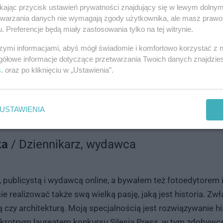
ikając przycisk ustawień prywatności znajdujący się w lewym dolny
mczak
/ Dziennnikarz
etwarzania danych nie wymagają zgody użytkownika, ale masz prawo 
. Preferencje będą miały zastosowania tylko na tej witrynie.
lologii włoskiej, ale kocham pracować z językiem śląskim. 
szymi informacjami, abyś mógł świadomie i komfortowo korzystać z
gółowe informacje dotyczące przetwarzania Twoich danych znajdzi
ając do tego godki. Kiedy nie pracuję, zajmuję się muzyką; t
s
. oraz po kliknięciu w „Ustawienia”.
łaśnie ja.
TORA
USTAWIENIA
ka
/ Dziennikarz, wydawca
publicystą i wydawcą online, a bywałem też fotoedytorem i
 realizować także swą wielką pasję, jaką jest historia. Zwła
ią czy architekturą. Moją specjalnością jest rozwiązywanie 
kukrotnym laureatem konkursu Silesia Press, w tym zdobywcą