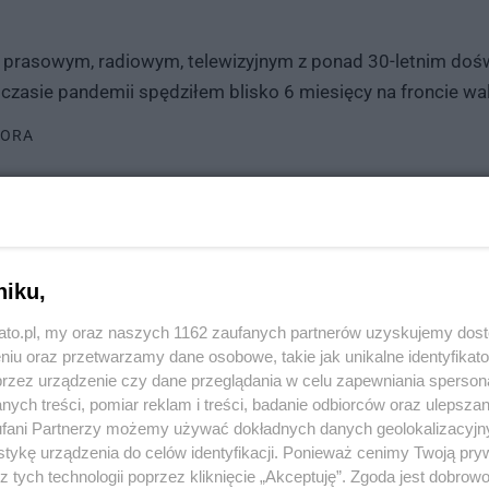
 prasowym, radiowym, telewizyjnym z ponad 30-letnim doś
W czasie pandemii spędziłem blisko 6 miesięcy na froncie w
TORA
/ Dziennikarka
niku,
 Tarnowskie Góry, a także bliższe czy dalsze okolice. Lubię 
kato.pl, my oraz naszych 1162 zaufanych partnerów uzyskujemy dos
 inicjatywach oraz miejscach. Doceniam przełamywanie sc
niu oraz przetwarzamy dane osobowe, takie jak unikalne identyfikat
przez urządzenie czy dane przeglądania w celu zapewniania sperson
TORA
ych treści, pomiar reklam i treści, badanie odbiorców oraz ulepszan
fani Partnerzy możemy używać dokładnych danych geolokalizacyjn
tykę urządzenia do celów identyfikacji. Ponieważ cenimy Twoją pry
z tych technologii poprzez kliknięcie „Akceptuję”. Zgoda jest dobro