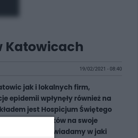
w Katowicach
19/02/2021 - 08:40
wic jak i lokalnych firm,
cje epidemii wpłynęły również na
ykładem jest Hospicjum Świętego
pozyskiwać środków na swoje
e im pomóc, podpowiadamy w jaki