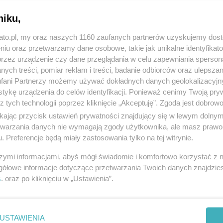
niku,
kato.pl, my oraz naszych 1160 zaufanych partnerów uzyskujemy dos
niu oraz przetwarzamy dane osobowe, takie jak unikalne identyfikat
przez urządzenie czy dane przeglądania w celu zapewniania sperson
ych treści, pomiar reklam i treści, badanie odbiorców oraz ulepszan
fani Partnerzy możemy używać dokładnych danych geolokalizacyjn
tykę urządzenia do celów identyfikacji. Ponieważ cenimy Twoją pry
z tych technologii poprzez kliknięcie „Akceptuję”. Zgoda jest dobro
ikając przycisk ustawień prywatności znajdujący się w lewym dolny
etwarzania danych nie wymagają zgody użytkownika, ale masz prawo 
. Preferencje będą miały zastosowania tylko na tej witrynie.
szymi informacjami, abyś mógł świadomie i komfortowo korzystać z
gółowe informacje dotyczące przetwarzania Twoich danych znajdzi
s
. oraz po kliknięciu w „Ustawienia”.
USTAWIENIA