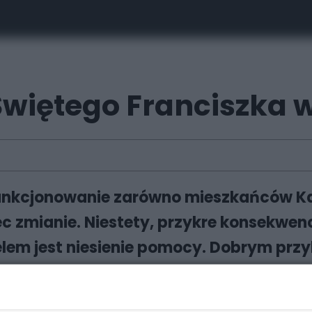
Świętego Franciszka 
nkcjonowanie zarówno mieszkańców Kato
lec zmianie. Niestety, przykre konsekwen
lem jest niesienie pomocy. Dobrym prz
przez pandemię, obostrzenia nie może 
e do tej pory. Na całe szczęście możeci