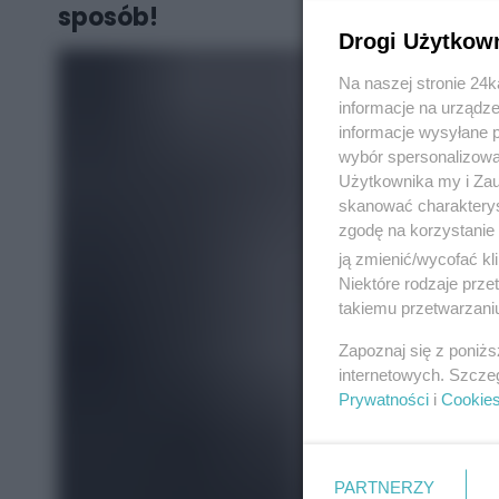
sposób!
Drogi Użytkow
Na naszej stronie 24
informacje na urządze
informacje wysyłane 
wybór spersonalizowan
Użytkownika my i Zau
skanować charakterys
zgodę na korzystanie 
ją zmienić/wycofać kl
Niektóre rodzaje prz
takiemu przetwarzaniu
Zapoznaj się z poniż
internetowych. Szcze
Prywatności
i
Cookie
PARTNERZY