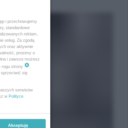
tęp i przechowujemy
ory, standardowe
alizowanych reklam,
ie usług. Za zgodą
ych oraz aktywnie
watność, prosimy o
wolna i zawsze możesz
m rogu strony
.
sprzeciwić się
 naszych serwisów
esz w
Polityce
Akceptuję