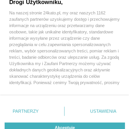
Drogi Użytkowniku,
Na naszej stronie 24kato.pl, my oraz naszych 1162
Wydawca mediów
lokalnych
zaufanych partnerów uzyskujemy dostęp i przechowujemy
informacje na urządzeniu oraz przetwarzamy dane
osobowe, takie jak unikalne identyfikatory, standardowe
informacje wysyłane przez urządzenie czy dane
przeglądania w celu zapewniania spersonalizowanych
reklam, wybór spersonalizowanych treści, pomiar reklam i
Nie zapomnij
treści, badanie odbiorców oraz ulepszanie usług. Za zgodą
zapoznać się z:
polityką prywatności
regulamin korzystania z portali
Użytkownika my i Zaufani Partnerzy możemy używać
Twoje
miasto
Skontakuj się
z nami
dokładnych danych geolokalizacyjnych oraz aktywnie
Piekary Śląskie
Kontakt
skanować charakterystykę urządzenia do celów
Chorzów
Wydawca
identyfikacji. Ponieważ cenimy Twoją prywatność, prosimy
Tarnowskie Góry
Redakcja
Ruda Śląska
Newsletter
o zgodę na korzystanie z tych technologii poprzez
Świętochłowice
Reklama
kliknięcie „Akceptuję”. Zgoda jest dobrowolna i zawsze
Tychy
możesz ją zmienić/wycofać klikając przycisk ustawień
Bytom
Katowice
prywatności znajdujący się w lewym dolnym rogu strony
PARTNERZY
USTAWIENIA
Gliwice
. Niektóre rodzaje przetwarzania danych nie wymagają
Zabrze
Zagłębie
zgody użytkownika, ale masz prawo sprzeciwić się
Akceptuję
takiemu przetwarzaniu. Preferencje będą miały