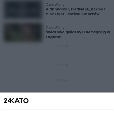
Czas Wolny
Alan Walker, DJ SNAKE, Bedoes
2115: Fajer Festiwal Chorzów
Czas Wolny
Światowe gwiazdy EDM zagrają w
Legendii
REKLAMA
REKLAMA
REKLAMA