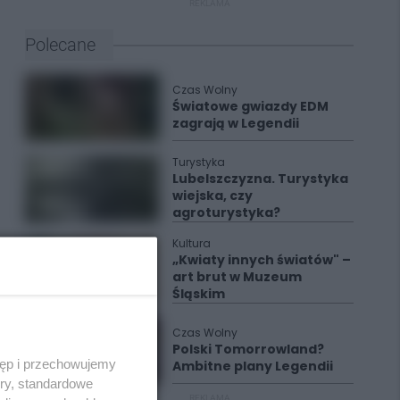
REKLAMA
Polecane
Czas Wolny
Światowe gwiazdy EDM
zagrają w Legendii
Turystyka
Lubelszczyzna. Turystyka
wiejska, czy
agroturystyka?
Kultura
„Kwiaty innych światów" –
art brut w Muzeum
Śląskim
Czas Wolny
Polski Tomorrowland?
tęp i przechowujemy
Ambitne plany Legendii
ory, standardowe
REKLAMA