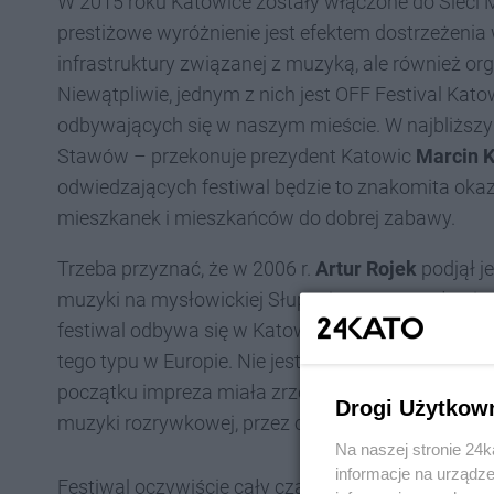
W 2015 roku Katowice zostały włączone do Sieci
prestiżowe wyróżnienie jest efektem dostrzeżenia
infrastruktury związanej z muzyką, ale również o
Niewątpliwie, jednym z nich jest OFF Festival Kato
odbywających się w naszym mieście. W najbliższy
Stawów – przekonuje prezydent Katowic
Marcin 
odwiedzających festiwal będzie to znakomita okaz
mieszkanek i mieszkańców do dobrej zabawy.
Trzeba przyznać, że w 2006 r.
Artur Rojek
podjął je
muzyki na mysłowickiej Słupnej wystartowała pier
festiwal odbywa się w Katowicach i zdążył przez 18 
tego typu w Europie. Nie jest to tylko nasze zdanie, 
początku impreza miała zrzeszać wykonawców prez
Drogi Użytkow
muzyki rozrywkowej, przez co gama artystów jest 
Na naszej stronie 24
informacje na urządze
Festiwal oczywiście cały czas się rozwija. W tym 