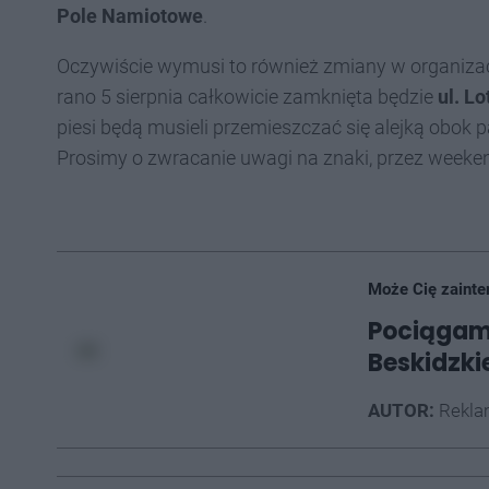
Pole Namiotowe
.
Oczywiście wymusi to również zmiany w organizacj
rano 5 sierpnia całkowicie zamknięta będzie
ul. Lo
piesi będą musieli przemieszczać się alejką obok
Prosimy o zwracanie uwagi na znaki, przez weeken
Może Cię zainte
Pociągami
Beskidzki
AUTOR:
Rekla