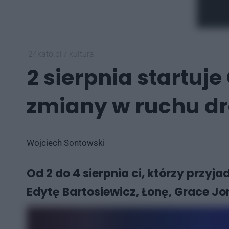
24kato.pl
/
kultura
2 sierpnia startuj
zmiany w ruchu 
Wojciech Sontowski
Od 2 do 4 sierpnia ci, którzy przy
Edytę Bartosiewicz, Łonę, Grace Jon