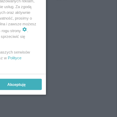
alizowanych reklam,
ie usług. Za zgodą
ych oraz aktywnie
watność, prosimy o
wolna i zawsze możesz
m rogu strony
.
sprzeciwić się
 naszych serwisów
esz w
Polityce
Akceptuję