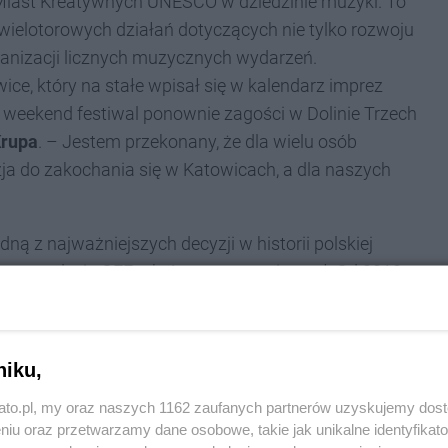
 Miast Kreatywnych UNESCO w dziedzinie muzyki. To
 wielotorowych działań dotyczących nie tylko rozwoju
rganizacji licznych muzycznych wydarzeń.
wice, który na stałe wpisał się w kalendarz imprez
 weekend festiwal ponownie zagości w Dolinie Trzech
Krupa
. – Jestem przekonany, że dla wielu osób
ja do zakochania się w Katowicach, a dla naszych
dną z najważniejszych decyzji w historii polskiej
wsza edycja OFF, a którą on zorganizował. Od 2010 r.
lat dorobić się łatki jednego z najlepszych festiwali
ale i
Guardiana
, serwisu
Pitchfork
oraz
Time'a
. Od
entujących najróżniejsze gatunki i podgatunki
niku,
tak szeroka.
kato.pl, my oraz naszych 1162 zaufanych partnerów uzyskujemy dos
niu oraz przetwarzamy dane osobowe, takie jak unikalne identyfikat
roku debiutuje
BLIK Open Stage
, czyli scena, na której