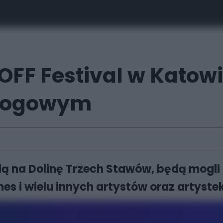
e OFF Festival w Kato
drogowym
jadą na Dolinę Trzech Stawów, będą mogli
es i wielu innych artystów oraz artyste