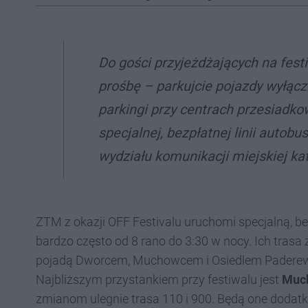
Do gości przyjeżdżających na f
prośbę – parkujcie pojazdy wyłąc
parkingi przy centrach przesiadk
specjalnej, bezpłatnej linii autob
wydziału komunikacji miejskiej ka
ZTM z okazji OFF Festivalu uruchomi specjalną, b
bardzo często od 8 rano do 3:30 w nocy. Ich tras
pojadą Dworcem, Muchowcem i Osiedlem Paderewsk
Najbliższym przystankiem przy festiwalu jest
Much
zmianom ulegnie trasa 110 i 900. Będą one doda