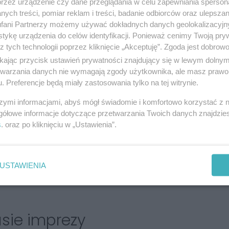
przez urządzenie czy dane przeglądania w celu zapewniania sperson
mówi były wokalista Myslovitz
ych treści, pomiar reklam i treści, badanie odbiorców oraz ulepszan
fani Partnerzy możemy używać dokładnych danych geolokalizacyjn
tykę urządzenia do celów identyfikacji. Ponieważ cenimy Twoją pry
z tych technologii poprzez kliknięcie „Akceptuję”. Zgoda jest dobro
óry od 2010 odbywa się w Katowicach w Dolinie
ikając przycisk ustawień prywatności znajdujący się w lewym dolny
etwarzania danych nie wymagają zgody użytkownika, ale masz prawo 
tów na sześciu scenach. Zagrają m.in. GRACE
. Preferencje będą miały zastosowania tylko na tej witrynie.
ANDS, SEVDALIZA, BAXTER DURY, MOUNT
szymi informacjami, abyś mógł świadomie i komfortowo korzystać z
gółowe informacje dotyczące przetwarzania Twoich danych znajdzi
s
. oraz po kliknięciu w „Ustawienia”.
perów Łonę, Otsochodzi, pojawią się Siema Ziemia,
USTAWIENIA
a krążka
Sen
), Grace Jones (muza Andy'ego Warhola),
sie imprezy