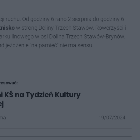
i ruchu. Od godziny 6 rano 2 sierpnia do godziny 6
tnisko
w stronę Doliny Trzech Stawów. Rowerzyści i
 parku linowego w osi Dolina Trzech Stawów-Brynów.
d jeżdżenie "na pamięć" nie ma sensu.
resować:
 KŚ na Tydzień Kultury
ej
ma
19/07/2024