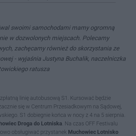
estiwal swoimi samochodami mamy ogromną
znie w dozwolonych miejscach. Polecamy
owych, zachęcamy również do skorzystania ze
usowej - wyjaśnia Justyna Buchalik, naczelniczka
towickiego ratusza
ezpłatną linię autobusową S1. Kursować będzie
a zacznie się w Centrum Przesiadkowym na Sądowej,
iego. S1 dobiegnie końca w nocy z 4 na 5 sierpnia.
owiec Droga do Lotniska
. Na czas OFF Festivalu
tkowo obsługiwać przystanek
Muchowiec Lotnisko