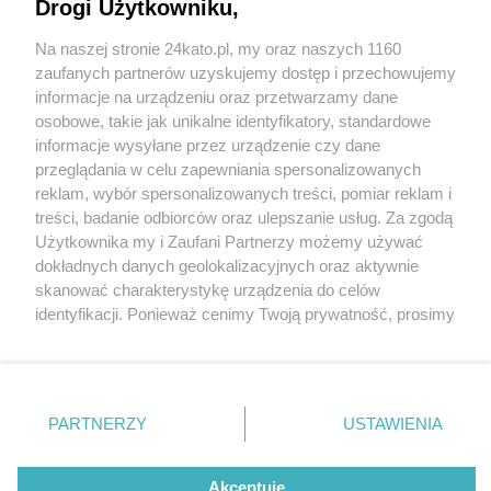
Drogi Użytkowniku,
Na naszej stronie 24kato.pl, my oraz naszych 1160
Wydawca mediów
lokalnych
zaufanych partnerów uzyskujemy dostęp i przechowujemy
informacje na urządzeniu oraz przetwarzamy dane
osobowe, takie jak unikalne identyfikatory, standardowe
informacje wysyłane przez urządzenie czy dane
przeglądania w celu zapewniania spersonalizowanych
1 / 0
reklam, wybór spersonalizowanych treści, pomiar reklam i
Nie zapomnij
treści, badanie odbiorców oraz ulepszanie usług. Za zgodą
zapoznać się z:
polityką prywatności
regulamin korzystania z portali
Użytkownika my i Zaufani Partnerzy możemy używać
Twoje
miasto
Skontakuj się
z nami
dokładnych danych geolokalizacyjnych oraz aktywnie
Piekary Śląskie
Kontakt
skanować charakterystykę urządzenia do celów
Chorzów
Wydawca
identyfikacji. Ponieważ cenimy Twoją prywatność, prosimy
Tarnowskie Góry
Redakcja
Ruda Śląska
Newsletter
o zgodę na korzystanie z tych technologii poprzez
Świętochłowice
Reklama
kliknięcie „Akceptuję”. Zgoda jest dobrowolna i zawsze
Tychy
możesz ją zmienić/wycofać klikając przycisk ustawień
Bytom
Katowice
prywatności znajdujący się w lewym dolnym rogu strony
REKLAMA
PARTNERZY
USTAWIENIA
Gliwice
. Niektóre rodzaje przetwarzania danych nie wymagają
Zabrze
Zagłębie
zgody użytkownika, ale masz prawo sprzeciwić się
takiemu przetwarzaniu. Preferencje będą miały
Akceptuję