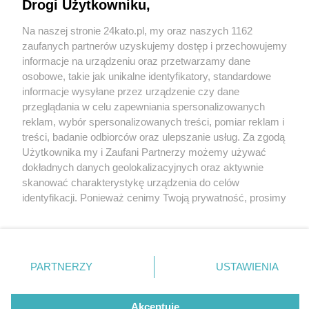
Drogi Użytkowniku,
Na naszej stronie 24kato.pl, my oraz naszych 1162
Wydawca mediów
lokalnych
zaufanych partnerów uzyskujemy dostęp i przechowujemy
informacje na urządzeniu oraz przetwarzamy dane
osobowe, takie jak unikalne identyfikatory, standardowe
informacje wysyłane przez urządzenie czy dane
przeglądania w celu zapewniania spersonalizowanych
3 / 0
reklam, wybór spersonalizowanych treści, pomiar reklam i
Nie zapomnij
treści, badanie odbiorców oraz ulepszanie usług. Za zgodą
zapoznać się z:
polityką prywatności
regulamin korzystania z portali
Użytkownika my i Zaufani Partnerzy możemy używać
Twoje
miasto
Skontakuj się
z nami
dokładnych danych geolokalizacyjnych oraz aktywnie
Piekary Śląskie
Kontakt
skanować charakterystykę urządzenia do celów
Chorzów
Wydawca
identyfikacji. Ponieważ cenimy Twoją prywatność, prosimy
Tarnowskie Góry
Redakcja
Ruda Śląska
Newsletter
o zgodę na korzystanie z tych technologii poprzez
Świętochłowice
Reklama
kliknięcie „Akceptuję”. Zgoda jest dobrowolna i zawsze
Tychy
możesz ją zmienić/wycofać klikając przycisk ustawień
Bytom
Katowice
prywatności znajdujący się w lewym dolnym rogu strony
REKLAMA
PARTNERZY
USTAWIENIA
Gliwice
. Niektóre rodzaje przetwarzania danych nie wymagają
Zabrze
Zagłębie
zgody użytkownika, ale masz prawo sprzeciwić się
takiemu przetwarzaniu. Preferencje będą miały
Akceptuję