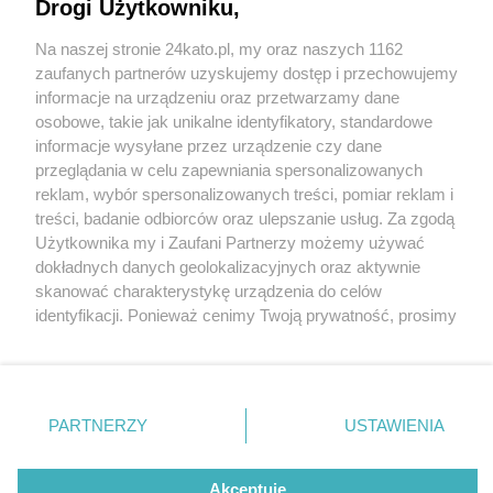
Drogi Użytkowniku,
25-letni kibol z Katowic handlował narkotykami.
Miał w mieszkaniu 7,2 tys. porcji amfetaminy
Na naszej stronie 24kato.pl, my oraz naszych 1162
Wydawca mediów
lokalnych
zaufanych partnerów uzyskujemy dostęp i przechowujemy
informacje na urządzeniu oraz przetwarzamy dane
osobowe, takie jak unikalne identyfikatory, standardowe
2 / 3
informacje wysyłane przez urządzenie czy dane
przeglądania w celu zapewniania spersonalizowanych
Pseudokibic handel
reklam, wybór spersonalizowanych treści, pomiar reklam i
narkotykami katowice 01
Nie zapomnij
treści, badanie odbiorców oraz ulepszanie usług. Za zgodą
zapoznać się z:
polityką prywatności
regulamin korzystania z portali
Użytkownika my i Zaufani Partnerzy możemy używać
Twoje
miasto
Skontakuj się
z nami
dokładnych danych geolokalizacyjnych oraz aktywnie
Piekary Śląskie
Kontakt
25-letni pseudokibic z Katowic, handlujący
skanować charakterystykę urządzenia do celów
Chorzów
Wydawca
identyfikacji. Ponieważ cenimy Twoją prywatność, prosimy
Tarnowskie Góry
Redakcja
narkotykami został aresztowany na 3 miesiące.
Ruda Śląska
Newsletter
o zgodę na korzystanie z tych technologii poprzez
Świętochłowice
Reklama
kliknięcie „Akceptuję”. Zgoda jest dobrowolna i zawsze
Tychy
możesz ją zmienić/wycofać klikając przycisk ustawień
Bytom
Katowice
prywatności znajdujący się w lewym dolnym rogu strony
REKLAMA
PARTNERZY
USTAWIENIA
Gliwice
. Niektóre rodzaje przetwarzania danych nie wymagają
Zabrze
Zagłębie
zgody użytkownika, ale masz prawo sprzeciwić się
takiemu przetwarzaniu. Preferencje będą miały
Akceptuję