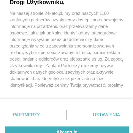
Drogi Użytkowniku,
Na naszej stronie 24kato.pl, my oraz naszych 1160
Wydawca mediów
lokalnych
zaufanych partnerów uzyskujemy dostęp i przechowujemy
informacje na urządzeniu oraz przetwarzamy dane
osobowe, takie jak unikalne identyfikatory, standardowe
informacje wysyłane przez urządzenie czy dane
przeglądania w celu zapewniania spersonalizowanych
1 / 0
reklam, wybór spersonalizowanych treści, pomiar reklam i
Nie zapomnij
treści, badanie odbiorców oraz ulepszanie usług. Za zgodą
zapoznać się z:
polityką prywatności
regulamin korzystania z portali
Użytkownika my i Zaufani Partnerzy możemy używać
Twoje
miasto
Skontakuj się
z nami
dokładnych danych geolokalizacyjnych oraz aktywnie
Piekary Śląskie
Kontakt
skanować charakterystykę urządzenia do celów
Chorzów
Wydawca
identyfikacji. Ponieważ cenimy Twoją prywatność, prosimy
Tarnowskie Góry
Redakcja
Ruda Śląska
Newsletter
o zgodę na korzystanie z tych technologii poprzez
Świętochłowice
Reklama
kliknięcie „Akceptuję”. Zgoda jest dobrowolna i zawsze
Tychy
możesz ją zmienić/wycofać klikając przycisk ustawień
Bytom
Katowice
prywatności znajdujący się w lewym dolnym rogu strony
REKLAMA
PARTNERZY
USTAWIENIA
Gliwice
. Niektóre rodzaje przetwarzania danych nie wymagają
Zabrze
Zagłębie
zgody użytkownika, ale masz prawo sprzeciwić się
takiemu przetwarzaniu. Preferencje będą miały
Akceptuję