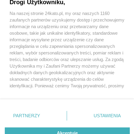
Drogi Użytkowniku,
Na naszej stronie 24kato.pl, my oraz naszych 1160
Wydawca mediów
lokalnych
zaufanych partnerów uzyskujemy dostęp i przechowujemy
informacje na urządzeniu oraz przetwarzamy dane
osobowe, takie jak unikalne identyfikatory, standardowe
informacje wysyłane przez urządzenie czy dane
przeglądania w celu zapewniania spersonalizowanych
16 / 0
reklam, wybór spersonalizowanych treści, pomiar reklam i
Nie zapomnij
treści, badanie odbiorców oraz ulepszanie usług. Za zgodą
zapoznać się z:
polityką prywatności
regulamin korzystania z portali
Użytkownika my i Zaufani Partnerzy możemy używać
Twoje
miasto
Skontakuj się
z nami
dokładnych danych geolokalizacyjnych oraz aktywnie
Piekary Śląskie
Kontakt
skanować charakterystykę urządzenia do celów
Chorzów
Wydawca
identyfikacji. Ponieważ cenimy Twoją prywatność, prosimy
Tarnowskie Góry
Redakcja
Ruda Śląska
Newsletter
o zgodę na korzystanie z tych technologii poprzez
Świętochłowice
Reklama
kliknięcie „Akceptuję”. Zgoda jest dobrowolna i zawsze
Tychy
możesz ją zmienić/wycofać klikając przycisk ustawień
Bytom
Katowice
prywatności znajdujący się w lewym dolnym rogu strony
REKLAMA
PARTNERZY
USTAWIENIA
Gliwice
. Niektóre rodzaje przetwarzania danych nie wymagają
Zabrze
Zagłębie
zgody użytkownika, ale masz prawo sprzeciwić się
takiemu przetwarzaniu. Preferencje będą miały
Akceptuję