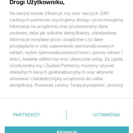
Drogi Użytkowniku,
Na naszej stronie 24kato.pl, my oraz naszych 1160
Wydawca mediów
lokalnych
zaufanych partnerów uzyskujemy dostęp i przechowujemy
informacje na urządzeniu oraz przetwarzamy dane
osobowe, takie jak unikalne identyfikatory, standardowe
informacje wysyłane przez urządzenie czy dane
przeglądania w celu zapewniania spersonalizowanych
4 / 0
reklam, wybór spersonalizowanych treści, pomiar reklam i
Nie zapomnij
treści, badanie odbiorców oraz ulepszanie usług. Za zgodą
zapoznać się z:
polityką prywatności
regulamin korzystania z portali
Użytkownika my i Zaufani Partnerzy możemy używać
Twoje
miasto
Skontakuj się
z nami
dokładnych danych geolokalizacyjnych oraz aktywnie
Piekary Śląskie
Kontakt
skanować charakterystykę urządzenia do celów
Chorzów
Wydawca
identyfikacji. Ponieważ cenimy Twoją prywatność, prosimy
Tarnowskie Góry
Redakcja
Ruda Śląska
Newsletter
o zgodę na korzystanie z tych technologii poprzez
Świętochłowice
Reklama
kliknięcie „Akceptuję”. Zgoda jest dobrowolna i zawsze
Tychy
możesz ją zmienić/wycofać klikając przycisk ustawień
Bytom
Katowice
prywatności znajdujący się w lewym dolnym rogu strony
REKLAMA
PARTNERZY
USTAWIENIA
Gliwice
. Niektóre rodzaje przetwarzania danych nie wymagają
Zabrze
Zagłębie
zgody użytkownika, ale masz prawo sprzeciwić się
takiemu przetwarzaniu. Preferencje będą miały
Akceptuję