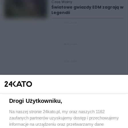
Czas Wolny
Światowe gwiazdy EDM zagrają w
Legendii
REKLAMA
REKLAMA
REKLAMA
Drogi Użytkowniku,
Na naszej stronie 24kato.pl, my oraz naszych 1162
Wydawca mediów
lokalnych
zaufanych partnerów uzyskujemy dostęp i przechowujemy
informacje na urządzeniu oraz przetwarzamy dane