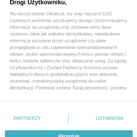
Drogi Użytkowniku,
Na naszej stronie 24kato.pl, my oraz naszych 1162
Wydawca mediów
lokalnych
zaufanych partnerów uzyskujemy dostęp i przechowujemy
informacje na urządzeniu oraz przetwarzamy dane
osobowe, takie jak unikalne identyfikatory, standardowe
informacje wysyłane przez urządzenie czy dane
przeglądania w celu zapewniania spersonalizowanych
4 / 0
reklam, wybór spersonalizowanych treści, pomiar reklam i
Nie zapomnij
treści, badanie odbiorców oraz ulepszanie usług. Za zgodą
zapoznać się z:
polityką prywatności
regulamin korzystania z portali
Użytkownika my i Zaufani Partnerzy możemy używać
Twoje
miasto
Skontakuj się
z nami
dokładnych danych geolokalizacyjnych oraz aktywnie
Piekary Śląskie
Kontakt
skanować charakterystykę urządzenia do celów
Chorzów
Wydawca
identyfikacji. Ponieważ cenimy Twoją prywatność, prosimy
Tarnowskie Góry
Redakcja
Ruda Śląska
Newsletter
o zgodę na korzystanie z tych technologii poprzez
Świętochłowice
Reklama
kliknięcie „Akceptuję”. Zgoda jest dobrowolna i zawsze
Tychy
możesz ją zmienić/wycofać klikając przycisk ustawień
Bytom
Katowice
prywatności znajdujący się w lewym dolnym rogu strony
REKLAMA
PARTNERZY
USTAWIENIA
Gliwice
. Niektóre rodzaje przetwarzania danych nie wymagają
Zabrze
Zagłębie
zgody użytkownika, ale masz prawo sprzeciwić się
takiemu przetwarzaniu. Preferencje będą miały
Akceptuję