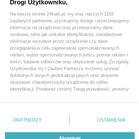
Drogi Użytkowniku,
Na naszej stronie 24kato.pl, my oraz naszych 1162
Wydawca mediów
lokalnych
zaufanych partnerów uzyskujemy dostęp i przechowujemy
informacje na urządzeniu oraz przetwarzamy dane
osobowe, takie jak unikalne identyfikatory, standardowe
informacje wysyłane przez urządzenie czy dane
przeglądania w celu zapewniania spersonalizowanych
6 / 0
reklam, wybór spersonalizowanych treści, pomiar reklam i
Nie zapomnij
treści, badanie odbiorców oraz ulepszanie usług. Za zgodą
zapoznać się z:
polityką prywatności
regulamin korzystania z portali
Użytkownika my i Zaufani Partnerzy możemy używać
Twoje
miasto
Skontakuj się
z nami
dokładnych danych geolokalizacyjnych oraz aktywnie
Piekary Śląskie
Kontakt
skanować charakterystykę urządzenia do celów
Chorzów
Wydawca
identyfikacji. Ponieważ cenimy Twoją prywatność, prosimy
Tarnowskie Góry
Redakcja
Ruda Śląska
Newsletter
o zgodę na korzystanie z tych technologii poprzez
Świętochłowice
Reklama
kliknięcie „Akceptuję”. Zgoda jest dobrowolna i zawsze
Tychy
możesz ją zmienić/wycofać klikając przycisk ustawień
Bytom
Katowice
prywatności znajdujący się w lewym dolnym rogu strony
REKLAMA
PARTNERZY
USTAWIENIA
Gliwice
. Niektóre rodzaje przetwarzania danych nie wymagają
Zabrze
Zagłębie
zgody użytkownika, ale masz prawo sprzeciwić się
takiemu przetwarzaniu. Preferencje będą miały
Akceptuję