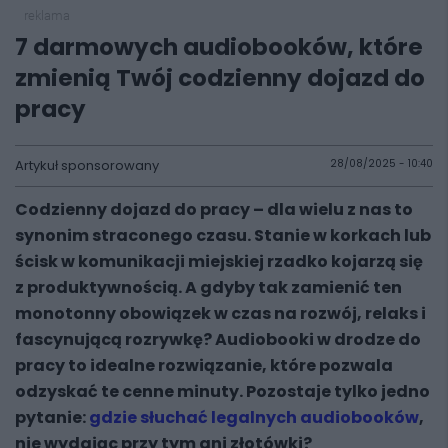
reklama
7 darmowych audiobooków, które
zmienią Twój codzienny dojazd do
pracy
Artykuł sponsorowany
28/08/2025 - 10:40
Codzienny dojazd do pracy – dla wielu z nas to
synonim straconego czasu. Stanie w korkach lub
ścisk w komunikacji miejskiej rzadko kojarzą się
z produktywnością. A gdyby tak zamienić ten
monotonny obowiązek w czas na rozwój, relaks i
fascynującą rozrywkę?
Audiobooki w drodze do
pracy
to idealne rozwiązanie, które pozwala
odzyskać te cenne minuty. Pozostaje tylko jedno
pytanie:
gdzie słuchać legalnych audiobooków
,
nie wydając przy tym ani złotówki?