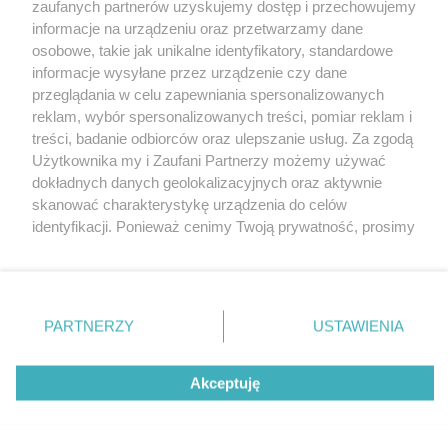
zaufanych partnerów uzyskujemy dostęp i przechowujemy
informacje na urządzeniu oraz przetwarzamy dane
osobowe, takie jak unikalne identyfikatory, standardowe
informacje wysyłane przez urządzenie czy dane
przeglądania w celu zapewniania spersonalizowanych
reklam, wybór spersonalizowanych treści, pomiar reklam i
Nie zapomnij
treści, badanie odbiorców oraz ulepszanie usług. Za zgodą
zapoznać się z:
polityką prywatności
regulamin korzystania z portali
Użytkownika my i Zaufani Partnerzy możemy używać
Twoje
miasto
Skontakuj się
z nami
dokładnych danych geolokalizacyjnych oraz aktywnie
Piekary Śląskie
Kontakt
skanować charakterystykę urządzenia do celów
Chorzów
Wydawca
identyfikacji. Ponieważ cenimy Twoją prywatność, prosimy
Tarnowskie Góry
Redakcja
Ruda Śląska
Newsletter
o zgodę na korzystanie z tych technologii poprzez
Świętochłowice
Reklama
kliknięcie „Akceptuję”. Zgoda jest dobrowolna i zawsze
Tychy
możesz ją zmienić/wycofać klikając przycisk ustawień
Bytom
Katowice
prywatności znajdujący się w lewym dolnym rogu strony
PARTNERZY
USTAWIENIA
Gliwice
. Niektóre rodzaje przetwarzania danych nie wymagają
Zabrze
Zagłębie
zgody użytkownika, ale masz prawo sprzeciwić się
Akceptuję
takiemu przetwarzaniu. Preferencje będą miały
zastosowania tylko na tej witrynie.
Zapoznaj się z poniższymi informacjami, abyś mógł