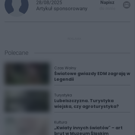
28/08/2025
Napisz
Artykuł
sponsorowany
do mnie
REKLAMA
Polecane
Czas Wolny
Światowe gwiazdy EDM zagrają w
Legendii
Turystyka
Lubelszczyzna. Turystyka
wiejska, czy agroturystyka?
Kultura
„Kwiaty innych światów" – art
brut w Muzeum Śląskim