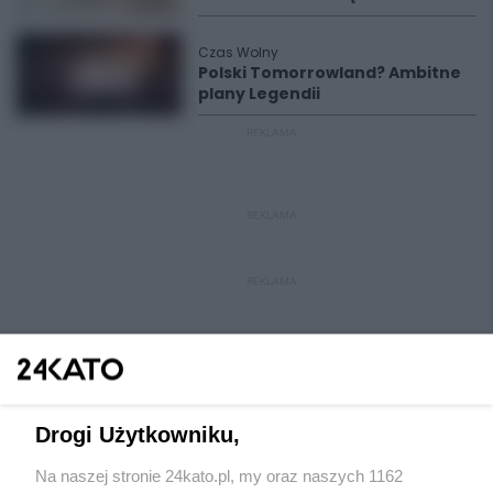
Czas Wolny
Polski Tomorrowland? Ambitne
plany Legendii
REKLAMA
REKLAMA
REKLAMA
Drogi Użytkowniku,
Na naszej stronie 24kato.pl, my oraz naszych 1162
Wydawca mediów
lokalnych