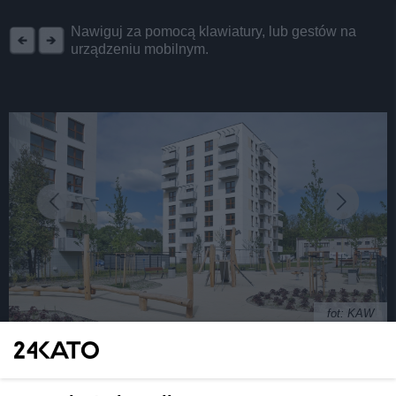
REKLAMA
Nawiguj za pomocą klawiatury, lub gestów na
urządzeniu mobilnym.
fot: KAW
70 mieszkań przy al. Korfantego 177 ma już