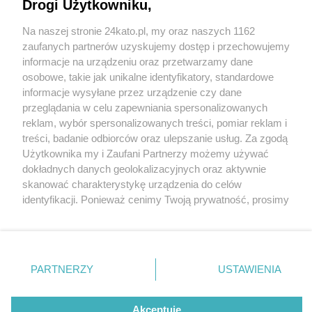
swoich najemców
Drogi Użytkowniku,
Na naszej stronie 24kato.pl, my oraz naszych 1162
1 / 4
Wydawca mediów
lokalnych
zaufanych partnerów uzyskujemy dostęp i przechowujemy
70 mieszkań przy al.
informacje na urządzeniu oraz przetwarzamy dane
osobowe, takie jak unikalne identyfikatory, standardowe
Korfantego 177 ma już
informacje wysyłane przez urządzenie czy dane
przeglądania w celu zapewniania spersonalizowanych
swoich najemców
reklam, wybór spersonalizowanych treści, pomiar reklam i
Nie zapomnij
treści, badanie odbiorców oraz ulepszanie usług. Za zgodą
zapoznać się z:
polityką prywatności
regulamin korzystania z portali
Użytkownika my i Zaufani Partnerzy możemy używać
Twoje
miasto
Skontakuj się
z nami
Przeznaczona w całości na cele komunalne inwestycja
dokładnych danych geolokalizacyjnych oraz aktywnie
Piekary Śląskie
Kontakt
cieszy się zainteresowaniem ze strony potencjalnych
skanować charakterystykę urządzenia do celów
Chorzów
Wydawca
identyfikacji. Ponieważ cenimy Twoją prywatność, prosimy
Tarnowskie Góry
Redakcja
najemców – zawarto 70 umów najmu, a kolejnych 8
Ruda Śląska
Newsletter
o zgodę na korzystanie z tych technologii poprzez
Świętochłowice
Reklama
czeka na finalizację. Do końca kwietnia, do
kliknięcie „Akceptuję”. Zgoda jest dobrowolna i zawsze
Tychy
możesz ją zmienić/wycofać klikając przycisk ustawień
Bytom
katowickiego Urzędu Miasta wpłynęło 188 wniosków.
Katowice
prywatności znajdujący się w lewym dolnym rogu strony
PARTNERZY
USTAWIENIA
Osiedle przy al. Korfantego 177 oferuje szereg
Gliwice
. Niektóre rodzaje przetwarzania danych nie wymagają
Zabrze
udogodnień, takich jak ogrzewanie podłogowe,
Zagłębie
zgody użytkownika, ale masz prawo sprzeciwić się
takiemu przetwarzaniu. Preferencje będą miały
Akceptuję