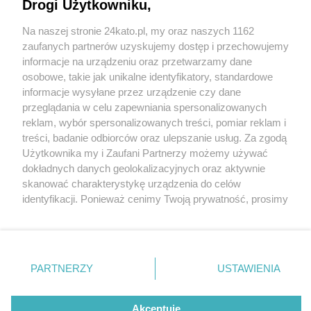
Drogi Użytkowniku,
80. urodziny Miejskiej Biblioteki Publicznej w
Katowicach już 17 maja 2025 roku! W planach
Na naszej stronie 24kato.pl, my oraz naszych 1162
Wielki Piknik Rodzinny
Wydawca mediów
lokalnych
zaufanych partnerów uzyskujemy dostęp i przechowujemy
informacje na urządzeniu oraz przetwarzamy dane
osobowe, takie jak unikalne identyfikatory, standardowe
2 / 4
informacje wysyłane przez urządzenie czy dane
Filia nr 14 Miejskiej Biblioteki
przeglądania w celu zapewniania spersonalizowanych
reklam, wybór spersonalizowanych treści, pomiar reklam i
Publicznej w Katowicach
Nie zapomnij
treści, badanie odbiorców oraz ulepszanie usług. Za zgodą
zapoznać się z:
polityką prywatności
regulamin korzystania z portali
Użytkownika my i Zaufani Partnerzy możemy używać
Twoje
miasto
Skontakuj się
z nami
dokładnych danych geolokalizacyjnych oraz aktywnie
Filia nr 14 znajduje się przy ul. Piastów 20 na Dolnym
Piekary Śląskie
Kontakt
skanować charakterystykę urządzenia do celów
Chorzów
Wydawca
identyfikacji. Ponieważ cenimy Twoją prywatność, prosimy
Tysiącleciu. Jej kierownikiem jest Grażyna Szcześniak-
Tarnowskie Góry
Redakcja
Ruda Śląska
Newsletter
o zgodę na korzystanie z tych technologii poprzez
Richter.
Świętochłowice
Reklama
kliknięcie „Akceptuję”. Zgoda jest dobrowolna i zawsze
Tychy
możesz ją zmienić/wycofać klikając przycisk ustawień
Bytom
Katowice
prywatności znajdujący się w lewym dolnym rogu strony
PARTNERZY
USTAWIENIA
Gliwice
REKLAMA
. Niektóre rodzaje przetwarzania danych nie wymagają
Zabrze
Zagłębie
zgody użytkownika, ale masz prawo sprzeciwić się
takiemu przetwarzaniu. Preferencje będą miały
Akceptuję