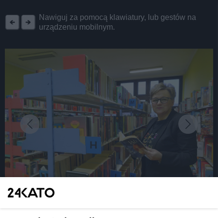
REKLAMA
Nawiguj za pomocą klawiatury, lub gestów na
urządzeniu mobilnym.
fot: Katarzyna Pachelska