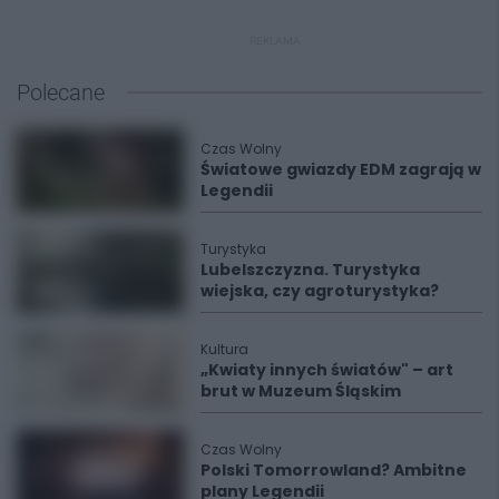
REKLAMA
Polecane
Czas Wolny
Światowe gwiazdy EDM zagrają w
Legendii
Turystyka
Lubelszczyzna. Turystyka
wiejska, czy agroturystyka?
Kultura
„Kwiaty innych światów" – art
brut w Muzeum Śląskim
Czas Wolny
Polski Tomorrowland? Ambitne
plany Legendii