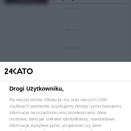
REKLAMA
REKLAMA
REKLAMA
Drogi Użytkowniku,
Na naszej stronie 24kato.pl, my oraz naszych 1160
Wydawca mediów
lokalnych
zaufanych partnerów uzyskujemy dostęp i przechowujemy
informacje na urządzeniu oraz przetwarzamy dane
osobowe, takie jak unikalne identyfikatory, standardowe
informacje wysyłane przez urządzenie czy dane