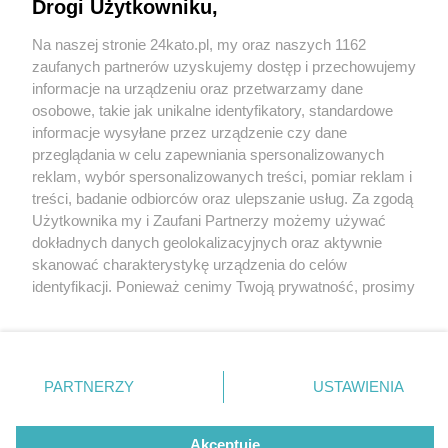
Drogi Użytkowniku,
Na naszej stronie 24kato.pl, my oraz naszych 1162
Wydawca mediów
lokalnych
zaufanych partnerów uzyskujemy dostęp i przechowujemy
informacje na urządzeniu oraz przetwarzamy dane
osobowe, takie jak unikalne identyfikatory, standardowe
informacje wysyłane przez urządzenie czy dane
przeglądania w celu zapewniania spersonalizowanych
18 / 0
reklam, wybór spersonalizowanych treści, pomiar reklam i
Nie zapomnij
treści, badanie odbiorców oraz ulepszanie usług. Za zgodą
zapoznać się z:
polityką prywatności
regulamin korzystania z portali
Użytkownika my i Zaufani Partnerzy możemy używać
Twoje
miasto
Skontakuj się
z nami
dokładnych danych geolokalizacyjnych oraz aktywnie
Piekary Śląskie
Kontakt
skanować charakterystykę urządzenia do celów
Chorzów
Wydawca
identyfikacji. Ponieważ cenimy Twoją prywatność, prosimy
Tarnowskie Góry
Redakcja
Ruda Śląska
Newsletter
o zgodę na korzystanie z tych technologii poprzez
Świętochłowice
Reklama
kliknięcie „Akceptuję”. Zgoda jest dobrowolna i zawsze
Tychy
możesz ją zmienić/wycofać klikając przycisk ustawień
Bytom
Katowice
prywatności znajdujący się w lewym dolnym rogu strony
REKLAMA
PARTNERZY
USTAWIENIA
Gliwice
. Niektóre rodzaje przetwarzania danych nie wymagają
Zabrze
Zagłębie
zgody użytkownika, ale masz prawo sprzeciwić się
takiemu przetwarzaniu. Preferencje będą miały
Akceptuję