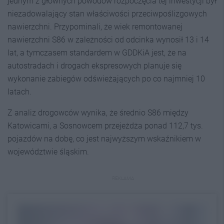
jednym z głównych powodów rozpoczęcia tej inwestycji był
niezadowalający stan właściwości przeciwpoślizgowych
nawierzchni. Przypominali, że wiek remontowanej
nawierzchni S86 w zależności od odcinka wynosił 13 i 14
lat, a tymczasem standardem w GDDKiA jest, że na
autostradach i drogach ekspresowych planuje się
wykonanie zabiegów odświeżających po co najmniej 10
latach.
Z analiz drogowców wynika, że średnio S86 między
Katowicami, a Sosnowcem przejeżdża ponad 112,7 tys.
pojazdów na dobę, co jest najwyższym wskaźnikiem w
województwie śląskim.
REKLAMA