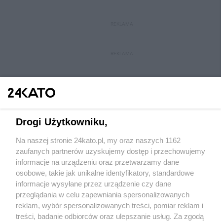
REKLAMA
REKLAMA
Drogi Użytkowniku,
Na naszej stronie 24kato.pl, my oraz naszych 1162
Wydawca mediów
lokalnych
zaufanych partnerów uzyskujemy dostęp i przechowujemy
informacje na urządzeniu oraz przetwarzamy dane
osobowe, takie jak unikalne identyfikatory, standardowe
informacje wysyłane przez urządzenie czy dane
przeglądania w celu zapewniania spersonalizowanych
reklam, wybór spersonalizowanych treści, pomiar reklam i
Nie zapomnij
treści, badanie odbiorców oraz ulepszanie usług. Za zgodą
zapoznać się z:
polityką prywatności
regulamin korzystania z portali