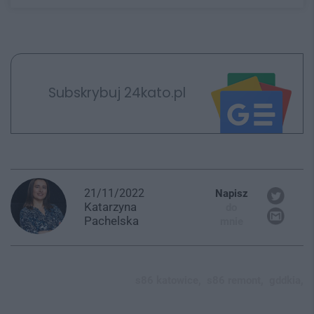
Subskrybuj 24kato.pl
21/11/2022
Napisz
Katarzyna
do
Pachelska
mnie
s86 katowice,
s86 remont,
gddkia,