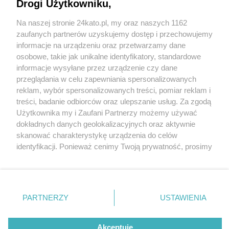
Drogi Użytkowniku,
Na naszej stronie 24kato.pl, my oraz naszych 1162
Wydawca mediów
lokalnych
zaufanych partnerów uzyskujemy dostęp i przechowujemy
informacje na urządzeniu oraz przetwarzamy dane
osobowe, takie jak unikalne identyfikatory, standardowe
informacje wysyłane przez urządzenie czy dane
przeglądania w celu zapewniania spersonalizowanych
5 / 0
reklam, wybór spersonalizowanych treści, pomiar reklam i
Nie zapomnij
treści, badanie odbiorców oraz ulepszanie usług. Za zgodą
zapoznać się z:
polityką prywatności
regulamin korzystania z portali
Użytkownika my i Zaufani Partnerzy możemy używać
Twoje
miasto
Skontakuj się
z nami
dokładnych danych geolokalizacyjnych oraz aktywnie
Piekary Śląskie
Kontakt
skanować charakterystykę urządzenia do celów
Chorzów
Wydawca
identyfikacji. Ponieważ cenimy Twoją prywatność, prosimy
Tarnowskie Góry
Redakcja
Ruda Śląska
Newsletter
o zgodę na korzystanie z tych technologii poprzez
Świętochłowice
Reklama
kliknięcie „Akceptuję”. Zgoda jest dobrowolna i zawsze
Tychy
możesz ją zmienić/wycofać klikając przycisk ustawień
Bytom
Katowice
prywatności znajdujący się w lewym dolnym rogu strony
REKLAMA
PARTNERZY
USTAWIENIA
Gliwice
. Niektóre rodzaje przetwarzania danych nie wymagają
Zabrze
Zagłębie
zgody użytkownika, ale masz prawo sprzeciwić się
takiemu przetwarzaniu. Preferencje będą miały
Akceptuję