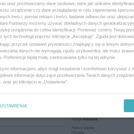
niu oraz przetwarzamy dane osobowe, takie jak unikalne identyfikat
przez urządzenie czy dane przeglądania w celu zapewniania sperson
ych treści, pomiar reklam i treści, badanie odbiorców oraz ulepszan
fani Partnerzy możemy używać dokładnych danych geolokalizacyjn
tykę urządzenia do celów identyfikacji. Ponieważ cenimy Twoją pry
z tych technologii poprzez kliknięcie „Akceptuję”. Zgoda jest dobro
ikając przycisk ustawień prywatności znajdujący się w lewym dolny
etwarzania danych nie wymagają zgody użytkownika, ale masz prawo 
. Preferencje będą miały zastosowania tylko na tej witrynie.
szymi informacjami, abyś mógł świadomie i komfortowo korzystać z
gółowe informacje dotyczące przetwarzania Twoich danych znajdzi
s
. oraz po kliknięciu w „Ustawienia”.
POPRZEDNIA
1
2
USTAWIENIA
Twoje
miasto
Piekary Śląskie
Chorzów