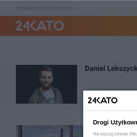
REKLAMA
REDAKCJA
KONTAKT
Daniel Lekszyck
Drogi Użytkow
Na naszej stronie 24