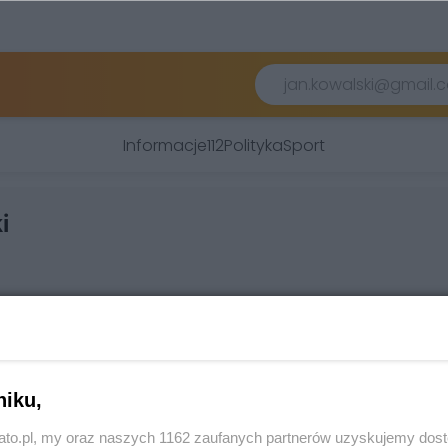
Informacje
112
Polityka
Sport
i
niku,
kato.pl, my oraz naszych 1162 zaufanych partnerów uzyskujemy dos