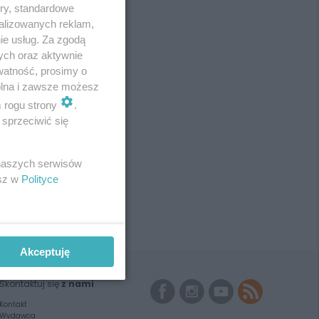
ory, standardowe
alizowanych reklam,
ie usług. Za zgodą
ych oraz aktywnie
watność, prosimy o
wolna i zawsze możesz
m rogu strony
.
sprzeciwić się
 naszych serwisów
esz w
Polityce
Akceptuję
Skontaktuj się
z nami
Kontakt
Wydawca