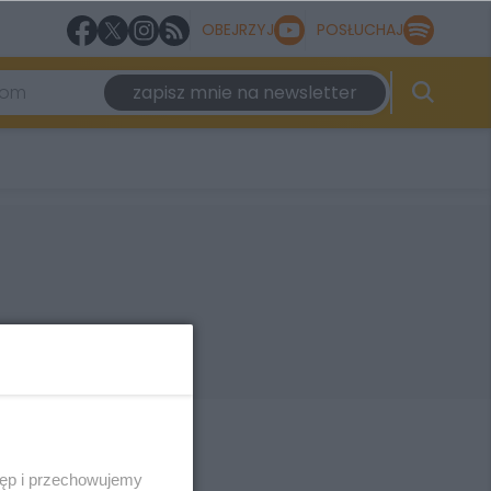
OBEJRZYJ
POSŁUCHAJ
zapisz mnie na newsletter
tęp i przechowujemy