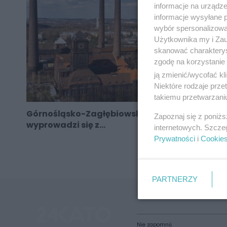
informacje na urządze
informacje wysyłane 
wybór spersonalizowan
Użytkownika my i Zau
skanować charakterys
zgodę na korzystanie 
ją zmienić/wycofać kl
Niektóre rodzaje prz
takiemu przetwarzaniu
Górnośląsko-Zagłębiowska Metropolia
Zapoznaj się z poniż
wyprowadzi się z...
internetowych. Szcze
Prywatności
i
Cookie
PARTNERZY
Nie zapomnij