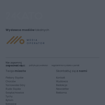
Wydawca mediów
lokalnych
Nie zapomnij
zapoznać się z:
polityką prywatności
regulamin korzystania z portali
Twoje
miasto
Skontaktuj się
z nami
Piekary Śląskie
Kontakt
Chorzów
Wydawca
Tarnowskie Góry
Redakcja
Ruda Śląska
Newsletter
Świętochłowice
Reklama
Tychy
Bytom
Katowice