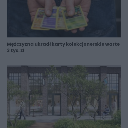
Mężczyzna ukradł karty kolekcjonerskie warte
3 tys. zł