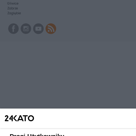
Gliwice
Zabrze
Zagłębie