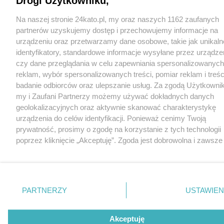
Drogi Użytkowniku,
Na naszej stronie 24kato.pl, my oraz naszych 1162 zaufanych
partnerów uzyskujemy dostęp i przechowujemy informacje na
urządzeniu oraz przetwarzamy dane osobowe, takie jak unikaln
identyfikatory, standardowe informacje wysyłane przez urządze
czy dane przeglądania w celu zapewniania spersonalizowanych
reklam, wybór spersonalizowanych treści, pomiar reklam i treśc
badanie odbiorców oraz ulepszanie usług. Za zgodą Użytkowni
my i Zaufani Partnerzy możemy używać dokładnych danych
geolokalizacyjnych oraz aktywnie skanować charakterystykę
urządzenia do celów identyfikacji. Ponieważ cenimy Twoją
prywatność, prosimy o zgodę na korzystanie z tych technologii
poprzez kliknięcie „Akceptuję”. Zgoda jest dobrowolna i zawsze
możesz ją zmienić/wycofać klikając przycisk ustawień prywatn
znajdujący się w lewym dolnym rogu strony
. Niektóre rodza
przetwarzania danych nie wymagają zgody użytkownika, ale m
prawo sprzeciwić się takiemu przetwarzaniu. Preferencje będą
PARTNERZY
USTAWIEN
miały zastosowania tylko na tej witrynie.
Zapoznaj się z poniższymi informacjami, abyś mógł świadomie 
Akceptuję