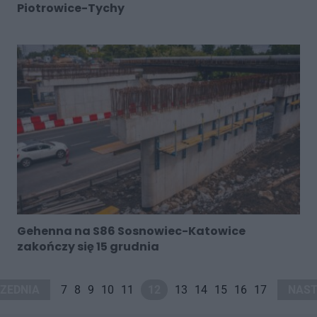
Piotrowice-Tychy
Gehenna na S86 Sosnowiec-Katowice
zakończy się 15 grudnia
ZEDNIA
7
8
9
10
11
12
13
14
15
16
17
NAST