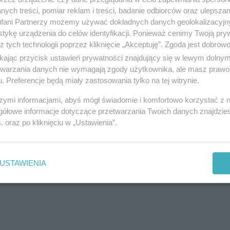
ych treści, pomiar reklam i treści, badanie odbiorców oraz ulepszan
fani Partnerzy możemy używać dokładnych danych geolokalizacyjn
tykę urządzenia do celów identyfikacji. Ponieważ cenimy Twoją pry
z tych technologii poprzez kliknięcie „Akceptuję”. Zgoda jest dobro
ikając przycisk ustawień prywatności znajdujący się w lewym dolny
etwarzania danych nie wymagają zgody użytkownika, ale masz prawo 
. Preferencje będą miały zastosowania tylko na tej witrynie.
szymi informacjami, abyś mógł świadomie i komfortowo korzystać z
gółowe informacje dotyczące przetwarzania Twoich danych znajdzi
s
. oraz po kliknięciu w „Ustawienia”.
USTAWIENIA