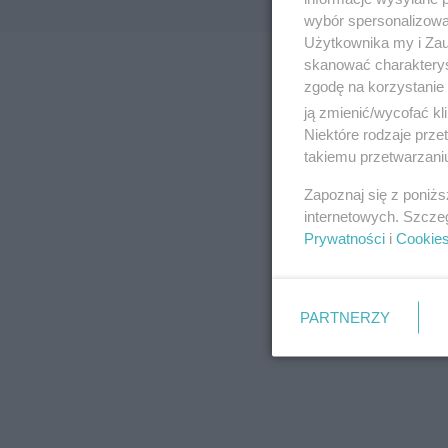
wybór spersonalizowan
Użytkownika my i Zau
skanować charakterys
zgodę na korzystanie 
ją zmienić/wycofać kl
Niektóre rodzaje prz
takiemu przetwarzaniu
Zapoznaj się z poniż
internetowych. Szcze
Prywatności
i
Cookie
PARTNERZY