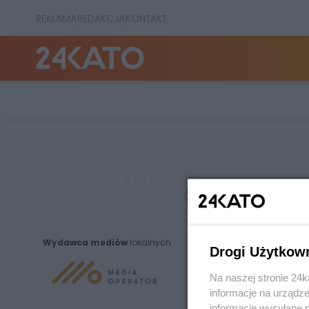
REKLAMA
REDAKCJA
KONTAKT
Nie zapomnij
zapoznać się z:
polityką prywatnośc
Wydawca mediów
lokalnych
Drogi Użytkow
Na naszej stronie 24
informacje na urządze
informacje wysyłane 