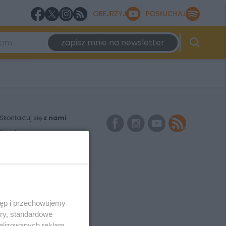
OBEJRZYJ
POSŁUCHAJ
zapisz mnie na newsletter
Skontaktuj się
z nami
Kontakt
Wydawca
Redakcja
Newsletter
Reklama
tęp i przechowujemy
ory, standardowe
alizowanych reklam,