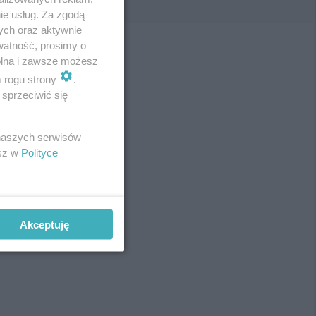
ie usług. Za zgodą
ych oraz aktywnie
watność, prosimy o
wolna i zawsze możesz
m rogu strony
.
sprzeciwić się
 naszych serwisów
esz w
Polityce
Akceptuję