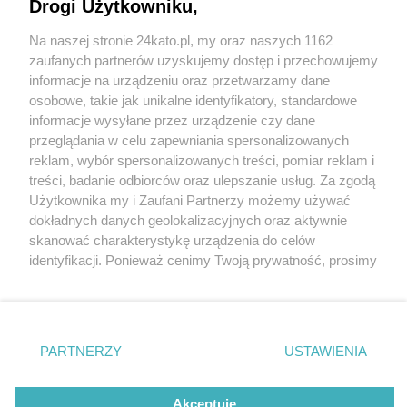
Drogi Użytkowniku,
Na naszej stronie 24kato.pl, my oraz naszych 1162
Wydawca mediów
lokalnych
zaufanych partnerów uzyskujemy dostęp i przechowujemy
informacje na urządzeniu oraz przetwarzamy dane
osobowe, takie jak unikalne identyfikatory, standardowe
informacje wysyłane przez urządzenie czy dane
przeglądania w celu zapewniania spersonalizowanych
1 / 0
reklam, wybór spersonalizowanych treści, pomiar reklam i
Nie zapomnij
treści, badanie odbiorców oraz ulepszanie usług. Za zgodą
zapoznać się z:
polityką prywatności
regulamin korzystania z portali
Użytkownika my i Zaufani Partnerzy możemy używać
Twoje
miasto
Skontakuj się
z nami
dokładnych danych geolokalizacyjnych oraz aktywnie
Piekary Śląskie
Kontakt
skanować charakterystykę urządzenia do celów
Chorzów
Wydawca
identyfikacji. Ponieważ cenimy Twoją prywatność, prosimy
Tarnowskie Góry
Redakcja
Ruda Śląska
Newsletter
o zgodę na korzystanie z tych technologii poprzez
Świętochłowice
Reklama
kliknięcie „Akceptuję”. Zgoda jest dobrowolna i zawsze
Tychy
możesz ją zmienić/wycofać klikając przycisk ustawień
Bytom
Katowice
prywatności znajdujący się w lewym dolnym rogu strony
REKLAMA
PARTNERZY
USTAWIENIA
Gliwice
. Niektóre rodzaje przetwarzania danych nie wymagają
Zabrze
Zagłębie
zgody użytkownika, ale masz prawo sprzeciwić się
takiemu przetwarzaniu. Preferencje będą miały
Akceptuję