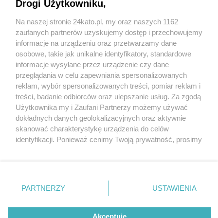
Drogi Użytkowniku,
Na naszej stronie 24kato.pl, my oraz naszych 1162
Wydawca mediów
lokalnych
zaufanych partnerów uzyskujemy dostęp i przechowujemy
informacje na urządzeniu oraz przetwarzamy dane
osobowe, takie jak unikalne identyfikatory, standardowe
informacje wysyłane przez urządzenie czy dane
przeglądania w celu zapewniania spersonalizowanych
1 / 0
reklam, wybór spersonalizowanych treści, pomiar reklam i
Nie zapomnij
treści, badanie odbiorców oraz ulepszanie usług. Za zgodą
zapoznać się z:
polityką prywatności
regulamin korzystania z portali
Użytkownika my i Zaufani Partnerzy możemy używać
Twoje
miasto
Skontakuj się
z nami
dokładnych danych geolokalizacyjnych oraz aktywnie
Piekary Śląskie
Kontakt
skanować charakterystykę urządzenia do celów
Chorzów
Wydawca
identyfikacji. Ponieważ cenimy Twoją prywatność, prosimy
Tarnowskie Góry
Redakcja
Ruda Śląska
Newsletter
o zgodę na korzystanie z tych technologii poprzez
Świętochłowice
Reklama
kliknięcie „Akceptuję”. Zgoda jest dobrowolna i zawsze
Tychy
możesz ją zmienić/wycofać klikając przycisk ustawień
Bytom
Katowice
prywatności znajdujący się w lewym dolnym rogu strony
REKLAMA
PARTNERZY
USTAWIENIA
Gliwice
. Niektóre rodzaje przetwarzania danych nie wymagają
Zabrze
Zagłębie
zgody użytkownika, ale masz prawo sprzeciwić się
takiemu przetwarzaniu. Preferencje będą miały
Akceptuję