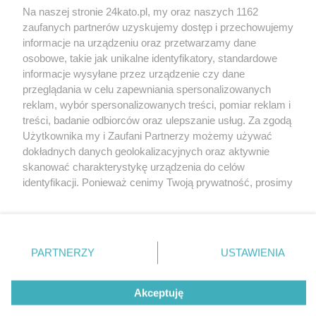
Na naszej stronie 24kato.pl, my oraz naszych 1162
Wydawca mediów
lokalnych
zaufanych partnerów uzyskujemy dostęp i przechowujemy
informacje na urządzeniu oraz przetwarzamy dane
osobowe, takie jak unikalne identyfikatory, standardowe
informacje wysyłane przez urządzenie czy dane
przeglądania w celu zapewniania spersonalizowanych
reklam, wybór spersonalizowanych treści, pomiar reklam i
Nie zapomnij
treści, badanie odbiorców oraz ulepszanie usług. Za zgodą
zapoznać się z:
polityką prywatności
regulamin korzystania z portali
Użytkownika my i Zaufani Partnerzy możemy używać
Twoje
miasto
Skontakuj się
z nami
dokładnych danych geolokalizacyjnych oraz aktywnie
Piekary Śląskie
Kontakt
skanować charakterystykę urządzenia do celów
Chorzów
Wydawca
identyfikacji. Ponieważ cenimy Twoją prywatność, prosimy
Tarnowskie Góry
Redakcja
Ruda Śląska
Newsletter
o zgodę na korzystanie z tych technologii poprzez
Świętochłowice
Reklama
kliknięcie „Akceptuję”. Zgoda jest dobrowolna i zawsze
Tychy
możesz ją zmienić/wycofać klikając przycisk ustawień
Bytom
Katowice
prywatności znajdujący się w lewym dolnym rogu strony
PARTNERZY
USTAWIENIA
Gliwice
. Niektóre rodzaje przetwarzania danych nie wymagają
Zabrze
Zagłębie
zgody użytkownika, ale masz prawo sprzeciwić się
Akceptuję
takiemu przetwarzaniu. Preferencje będą miały
zastosowania tylko na tej witrynie.