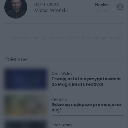
02/10/2023
Napisz
Michał
Wroński
do mnie
tramwaje śląskie,
katowice,
hałas,
komunikacja miejska,
Polecane
Czas Wolny
Trwają ostatnie przygotowania
do Magic Beats Festival
Reklama
Gdzie są najlepsze promocje na
olej?
Czas Wolny