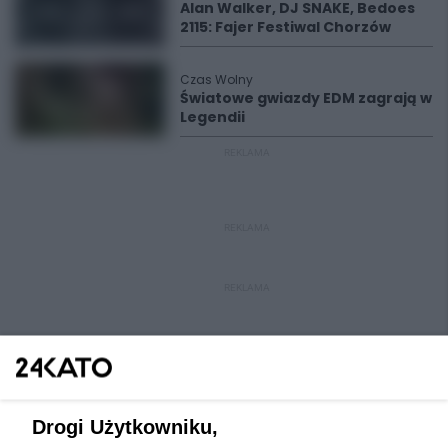
Alan Walker, DJ SNAKE, Bedoes
2115: Fajer Festiwal Chorzów
Czas Wolny
Światowe gwiazdy EDM zagrają w
Legendii
REKLAMA
REKLAMA
REKLAMA
Drogi Użytkowniku,