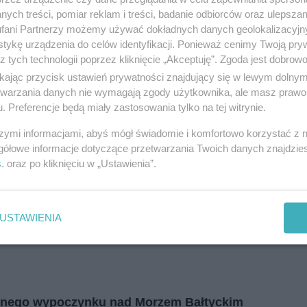
i
regulamin korzystania z portali
Tarnowskie Góry
ych treści, pomiar reklam i treści, badanie odbiorców oraz ulepszan
Ruda Śląska
fani Partnerzy możemy używać dokładnych danych geolokalizacyjn
Świętochłowice
Tychy
tykę urządzenia do celów identyfikacji. Ponieważ cenimy Twoją pry
Bytom
z tych technologii poprzez kliknięcie „Akceptuję”. Zgoda jest dobro
Katowice
Gliwice
ikając przycisk ustawień prywatności znajdujący się w lewym dolny
Zabrze
etwarzania danych nie wymagają zgody użytkownika, ale masz prawo 
Zagłębie
. Preferencje będą miały zastosowania tylko na tej witrynie.
szymi informacjami, abyś mógł świadomie i komfortowo korzystać z
gółowe informacje dotyczące przetwarzania Twoich danych znajdzi
s
. oraz po kliknięciu w „Ustawienia”.
USTAWIENIA
danego wypoczynku nad Morzem Bałtyckim