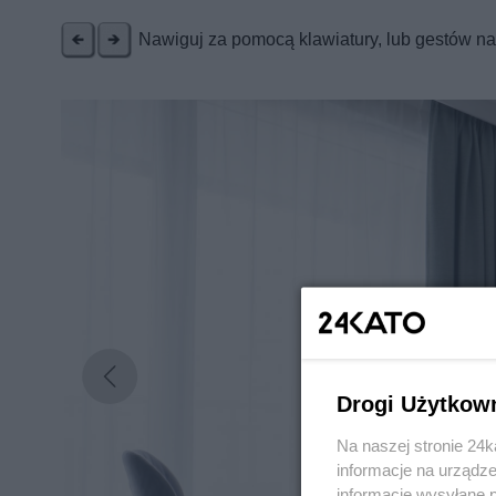
Nawiguj za pomocą klawiatury, lub gestów n
Drogi Użytkow
Na naszej stronie 24
informacje na urządze
informacje wysyłane 
Nie zapomnij