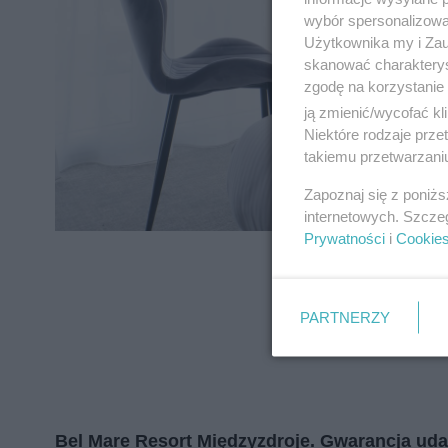
zapoznać się z:
polityką prywatnośc
wybór spersonalizowan
Użytkownika my i Zau
skanować charakterys
Wydawca mediów
lokalnych
zgodę na korzystanie 
ją zmienić/wycofać kl
Niektóre rodzaje prz
takiemu przetwarzaniu
Zapoznaj się z poniż
internetowych. Szcze
Prywatności
i
Cookie
PARTNERZY
Bel Mare Resort Międzyzdroje. Gwarancja u