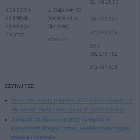
32 746 25 00
9.04.2022 r.
ul. Dąbrówki 13
od 9:00 do
(wejście od ul.
502 278 782
ostatniego
Opolskiej)
512 491 408
pacjenta
Katowice
SMS:
502 278 782
512 491 408
CZYTAJ TEŻ:
Sezon na rowery miejskie 2022 w Katowicach już
się zaczął. Będą nowe stacje w całym mieście
Jarmark Wielkanocny 2022 na Rynku w
Katowicach. Megakurczak, wielkie złote zające,
stoiska i karuzela