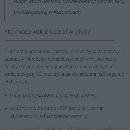
Błach, która udzielać będzie porad podczas akcji
profilaktycznej w Katowicach.
Kto może wziąć udział w akcji?
Z bezpłatnego badania metodą nieinwazyjną za pomocą
aparatury FibroScan, której dostępność w Polsce jest w
dalszym ciągu bardzo ograniczona, mogą skorzystać
osoby powyżej 40. roku życia ze stwierdzoną nadwagą lub
otyłością, które:
mają podwyższone próby wątrobowe,
u których w badaniu USG jamy brzusznej
stwierdzono stłuszczenie wątroby,
mają czynniki ryzyka metabolicznego (zwiększony