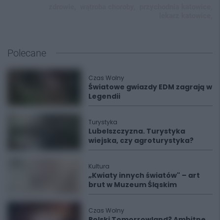
zdrowie,
wątroba choroby,
przychodnia katowice,
lekarz katowice,
Polecane
Czas Wolny
Światowe gwiazdy EDM zagrają w
Legendii
Turystyka
Lubelszczyzna. Turystyka
wiejska, czy agroturystyka?
Kultura
„Kwiaty innych światów" – art
brut w Muzeum Śląskim
Czas Wolny
Polski Tomorrowland? Ambitne