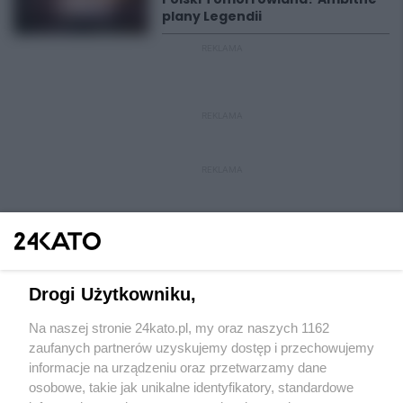
plany Legendii
REKLAMA
REKLAMA
REKLAMA
Drogi Użytkowniku,
Na naszej stronie 24kato.pl, my oraz naszych 1162
Wydawca mediów
lokalnych
zaufanych partnerów uzyskujemy dostęp i przechowujemy
informacje na urządzeniu oraz przetwarzamy dane
osobowe, takie jak unikalne identyfikatory, standardowe