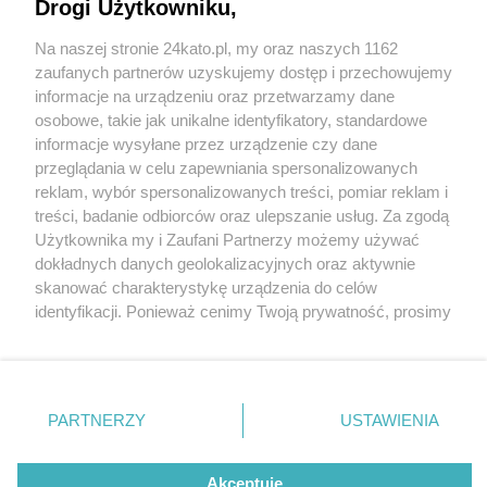
Drogi Użytkowniku,
Na naszej stronie 24kato.pl, my oraz naszych 1162
Wydawca mediów
lokalnych
zaufanych partnerów uzyskujemy dostęp i przechowujemy
informacje na urządzeniu oraz przetwarzamy dane
osobowe, takie jak unikalne identyfikatory, standardowe
informacje wysyłane przez urządzenie czy dane
przeglądania w celu zapewniania spersonalizowanych
5 / 0
reklam, wybór spersonalizowanych treści, pomiar reklam i
Nie zapomnij
treści, badanie odbiorców oraz ulepszanie usług. Za zgodą
zapoznać się z:
polityką prywatności
regulamin korzystania z portali
Użytkownika my i Zaufani Partnerzy możemy używać
Twoje
miasto
Skontakuj się
z nami
dokładnych danych geolokalizacyjnych oraz aktywnie
Piekary Śląskie
Kontakt
skanować charakterystykę urządzenia do celów
Chorzów
Wydawca
identyfikacji. Ponieważ cenimy Twoją prywatność, prosimy
Tarnowskie Góry
Redakcja
Ruda Śląska
Newsletter
o zgodę na korzystanie z tych technologii poprzez
Świętochłowice
Reklama
kliknięcie „Akceptuję”. Zgoda jest dobrowolna i zawsze
Tychy
możesz ją zmienić/wycofać klikając przycisk ustawień
Bytom
Katowice
prywatności znajdujący się w lewym dolnym rogu strony
REKLAMA
PARTNERZY
USTAWIENIA
Gliwice
. Niektóre rodzaje przetwarzania danych nie wymagają
Zabrze
Zagłębie
zgody użytkownika, ale masz prawo sprzeciwić się
takiemu przetwarzaniu. Preferencje będą miały
Akceptuję