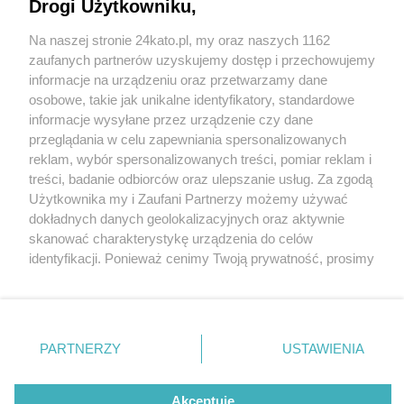
Drogi Użytkowniku,
Na naszej stronie 24kato.pl, my oraz naszych 1162
Wydawca mediów
lokalnych
zaufanych partnerów uzyskujemy dostęp i przechowujemy
informacje na urządzeniu oraz przetwarzamy dane
osobowe, takie jak unikalne identyfikatory, standardowe
informacje wysyłane przez urządzenie czy dane
przeglądania w celu zapewniania spersonalizowanych
reklam, wybór spersonalizowanych treści, pomiar reklam i
Nie zapomnij
treści, badanie odbiorców oraz ulepszanie usług. Za zgodą
zapoznać się z:
polityką prywatności
regulamin korzystania z portali
fot: FB Bistro Pizza Bzik
Użytkownika my i Zaufani Partnerzy możemy używać
Twoje
miasto
Skontakuj się
z nami
dokładnych danych geolokalizacyjnych oraz aktywnie
Bistro w Katowicach. Uratowała je Magda
Piekary Śląskie
Kontakt
skanować charakterystykę urządzenia do celów
Chorzów
Wydawca
Gessler, wykończyła inflacja i wysokie ceny
identyfikacji. Ponieważ cenimy Twoją prywatność, prosimy
Tarnowskie Góry
Redakcja
energii
Ruda Śląska
Newsletter
o zgodę na korzystanie z tych technologii poprzez
Świętochłowice
Reklama
kliknięcie „Akceptuję”. Zgoda jest dobrowolna i zawsze
Tychy
6 / 6
możesz ją zmienić/wycofać klikając przycisk ustawień
Bytom
Katowice
prywatności znajdujący się w lewym dolnym rogu strony
Bistro Bzik Katowice 3
PARTNERZY
USTAWIENIA
Gliwice
. Niektóre rodzaje przetwarzania danych nie wymagają
Zabrze
Zagłębie
zgody użytkownika, ale masz prawo sprzeciwić się
takiemu przetwarzaniu. Preferencje będą miały
Akceptuję