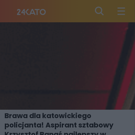
Brawa dla katowickiego
policjanta! Aspirant sztabowy
Krzysztof Banaś najlepszy w