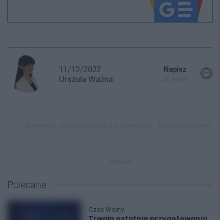
11/12/2022
Napisz
Urszula
Ważna
do mnie
komenda miejska policji w katowicach,
krzysztof banaś,
REKLAMA
Polecane
Czas Wolny
Trwają ostatnie przygotowania