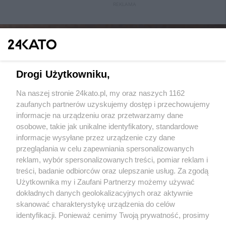
REKLAMA
Drogi Użytkowniku,
Na naszej stronie 24kato.pl, my oraz naszych 1162
Wydawca mediów
lokalnych
zaufanych partnerów uzyskujemy dostęp i przechowujemy
informacje na urządzeniu oraz przetwarzamy dane
osobowe, takie jak unikalne identyfikatory, standardowe
informacje wysyłane przez urządzenie czy dane
przeglądania w celu zapewniania spersonalizowanych
reklam, wybór spersonalizowanych treści, pomiar reklam i
Nie zapomnij
treści, badanie odbiorców oraz ulepszanie usług. Za zgodą
zapoznać się z:
polityką prywatności
regulamin korzystania z portali
Użytkownika my i Zaufani Partnerzy możemy używać
Twoje
miasto
Skontakuj się
z nami
dokładnych danych geolokalizacyjnych oraz aktywnie
Piekary Śląskie
Kontakt
skanować charakterystykę urządzenia do celów
Chorzów
Wydawca
identyfikacji. Ponieważ cenimy Twoją prywatność, prosimy
Tarnowskie Góry
Redakcja
Ruda Śląska
Newsletter