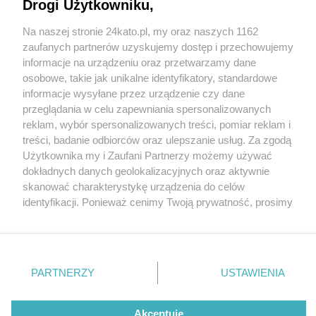
Drogi Użytkowniku,
Na naszej stronie 24kato.pl, my oraz naszych 1162
Wydawca mediów
lokalnych
zaufanych partnerów uzyskujemy dostęp i przechowujemy
informacje na urządzeniu oraz przetwarzamy dane
osobowe, takie jak unikalne identyfikatory, standardowe
informacje wysyłane przez urządzenie czy dane
przeglądania w celu zapewniania spersonalizowanych
2 / 0
reklam, wybór spersonalizowanych treści, pomiar reklam i
Nie zapomnij
treści, badanie odbiorców oraz ulepszanie usług. Za zgodą
zapoznać się z:
polityką prywatności
regulamin korzystania z portali
Użytkownika my i Zaufani Partnerzy możemy używać
Twoje
miasto
Skontakuj się
z nami
dokładnych danych geolokalizacyjnych oraz aktywnie
Piekary Śląskie
Kontakt
skanować charakterystykę urządzenia do celów
Chorzów
Wydawca
identyfikacji. Ponieważ cenimy Twoją prywatność, prosimy
Tarnowskie Góry
Redakcja
Ruda Śląska
Newsletter
o zgodę na korzystanie z tych technologii poprzez
Świętochłowice
Reklama
kliknięcie „Akceptuję”. Zgoda jest dobrowolna i zawsze
Tychy
możesz ją zmienić/wycofać klikając przycisk ustawień
Bytom
Katowice
prywatności znajdujący się w lewym dolnym rogu strony
REKLAMA
PARTNERZY
USTAWIENIA
Gliwice
. Niektóre rodzaje przetwarzania danych nie wymagają
Zabrze
Zagłębie
zgody użytkownika, ale masz prawo sprzeciwić się
takiemu przetwarzaniu. Preferencje będą miały
Akceptuję