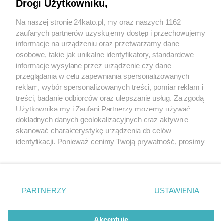
Drogi Użytkowniku,
Na naszej stronie 24kato.pl, my oraz naszych 1162
Wydawca mediów
lokalnych
zaufanych partnerów uzyskujemy dostęp i przechowujemy
informacje na urządzeniu oraz przetwarzamy dane
osobowe, takie jak unikalne identyfikatory, standardowe
informacje wysyłane przez urządzenie czy dane
przeglądania w celu zapewniania spersonalizowanych
3 / 0
reklam, wybór spersonalizowanych treści, pomiar reklam i
Nie zapomnij
treści, badanie odbiorców oraz ulepszanie usług. Za zgodą
zapoznać się z:
polityką prywatności
regulamin korzystania z portali
Użytkownika my i Zaufani Partnerzy możemy używać
Twoje
miasto
Skontakuj się
z nami
dokładnych danych geolokalizacyjnych oraz aktywnie
Piekary Śląskie
Kontakt
skanować charakterystykę urządzenia do celów
Chorzów
Wydawca
identyfikacji. Ponieważ cenimy Twoją prywatność, prosimy
Tarnowskie Góry
Redakcja
Ruda Śląska
Newsletter
o zgodę na korzystanie z tych technologii poprzez
Świętochłowice
Reklama
kliknięcie „Akceptuję”. Zgoda jest dobrowolna i zawsze
Tychy
możesz ją zmienić/wycofać klikając przycisk ustawień
Bytom
Katowice
prywatności znajdujący się w lewym dolnym rogu strony
REKLAMA
PARTNERZY
USTAWIENIA
Gliwice
. Niektóre rodzaje przetwarzania danych nie wymagają
Zabrze
Zagłębie
zgody użytkownika, ale masz prawo sprzeciwić się
takiemu przetwarzaniu. Preferencje będą miały
Akceptuję