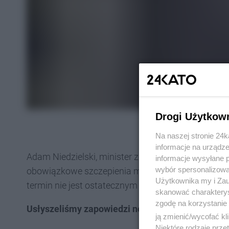
Drogi Użytkow
Na naszej stronie 24
informacje na urządze
Adam Niedzielski, minister zdrowia, zapowiedzia
informacje wysyłane 
wybór spersonalizowan
obowiązkowe szczepienia między innymi dla nauczy
Użytkownika my i Zau
termin nie jest ostatecznym - tak przynajmniej u
skanować charakterys
zgodę na korzystanie 
Usłyszeliśmy zapowiedzi nowych obostrzeń...
ją zmienić/wycofać kl
Niektóre rodzaje prz