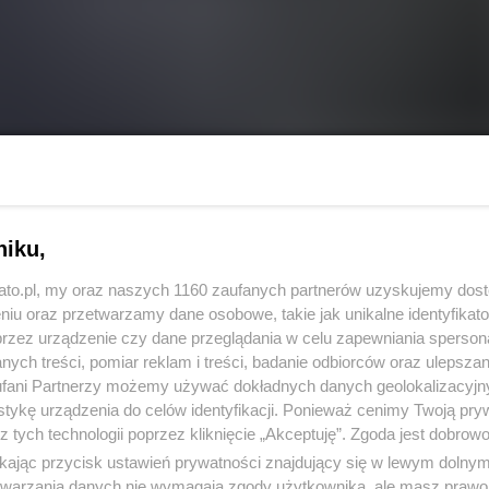
niku,
REKLAMA
kato.pl, my oraz naszych 1160 zaufanych partnerów uzyskujemy dos
niu oraz przetwarzamy dane osobowe, takie jak unikalne identyfikat
ł, że od 1 marca 2022 roku zostaną wprowadzone
przez urządzenie czy dane przeglądania w celu zapewniania sperson
ych treści, pomiar reklam i treści, badanie odbiorców oraz ulepszan
cieli, po chwili jednak okazało się, że marcowy
fani Partnerzy możemy używać dokładnych danych geolokalizacyjn
waża Waldemar Kraska, wiceminister zdrowia.
tykę urządzenia do celów identyfikacji. Ponieważ cenimy Twoją pry
z tych technologii poprzez kliknięcie „Akceptuję”. Zgoda jest dobro
ikając przycisk ustawień prywatności znajdujący się w lewym dolny
etwarzania danych nie wymagają zgody użytkownika, ale masz prawo 