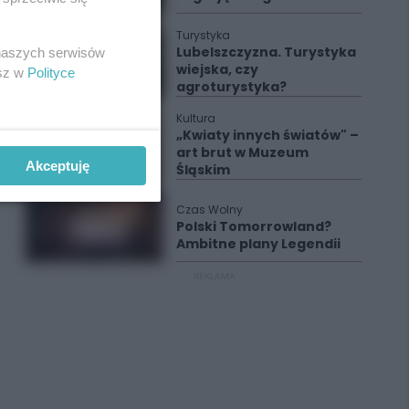
Turystyka
Lubelszczyzna. Turystyka
 naszych serwisów
wiejska, czy
esz w
Polityce
agroturystyka?
Kultura
„Kwiaty innych światów" –
art brut w Muzeum
Akceptuję
Śląskim
Czas Wolny
Polski Tomorrowland?
Ambitne plany Legendii
REKLAMA