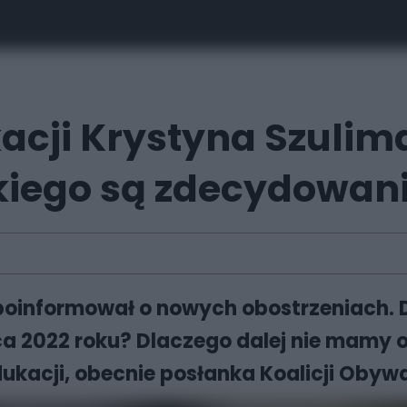
acji Krystyna Szulim
skiego są zdecydowan
 poinformował o nowych obostrzeniach. 
ca 2022 roku? Dlaczego dalej nie mamy 
kacji, obecnie posłanka Koalicji Obywa