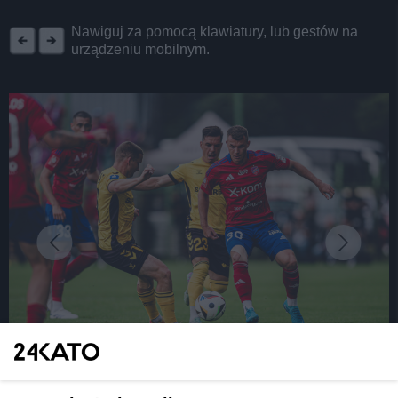
REKLAMA
Nawiguj za pomocą klawiatury, lub gestów na
urządzeniu mobilnym.
fot:
Było blisko, ale się nie udało. GKS Katowice