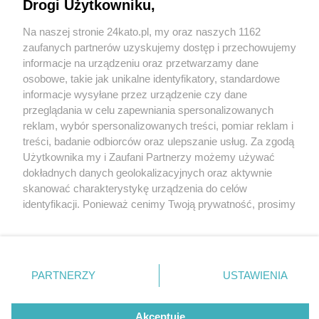
przegrywa z Rakowem Częstochowa
Drogi Użytkowniku,
Na naszej stronie 24kato.pl, my oraz naszych 1162
Wydawca mediów
lokalnych
zaufanych partnerów uzyskujemy dostęp i przechowujemy
informacje na urządzeniu oraz przetwarzamy dane
osobowe, takie jak unikalne identyfikatory, standardowe
informacje wysyłane przez urządzenie czy dane
przeglądania w celu zapewniania spersonalizowanych
4 / 5
reklam, wybór spersonalizowanych treści, pomiar reklam i
Nie zapomnij
treści, badanie odbiorców oraz ulepszanie usług. Za zgodą
Gks katowice rakow 4
zapoznać się z:
polityką prywatności
regulamin korzystania z portali
Użytkownika my i Zaufani Partnerzy możemy używać
Twoje
miasto
Skontakuj się
z nami
dokładnych danych geolokalizacyjnych oraz aktywnie
Piekary Śląskie
Kontakt
skanować charakterystykę urządzenia do celów
Chorzów
Wydawca
identyfikacji. Ponieważ cenimy Twoją prywatność, prosimy
Tarnowskie Góry
Redakcja
Ruda Śląska
Newsletter
o zgodę na korzystanie z tych technologii poprzez
Świętochłowice
Reklama
kliknięcie „Akceptuję”. Zgoda jest dobrowolna i zawsze
Tychy
możesz ją zmienić/wycofać klikając przycisk ustawień
Bytom
Katowice
prywatności znajdujący się w lewym dolnym rogu strony
REKLAMA
PARTNERZY
USTAWIENIA
Gliwice
. Niektóre rodzaje przetwarzania danych nie wymagają
Zabrze
Zagłębie
zgody użytkownika, ale masz prawo sprzeciwić się
takiemu przetwarzaniu. Preferencje będą miały
Akceptuję