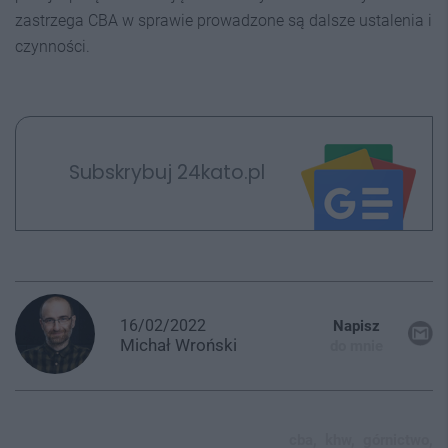
zastrzega CBA w sprawie prowadzone są dalsze ustalenia i
czynności.
Subskrybuj 24kato.pl
16/02/2022
Napisz
Michał
Wroński
do mnie
cba,
khw,
górnictwo,