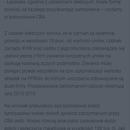
- Łapówka, zgodnie z ustaleniami śledczych, miała formę
prowizji od każdego pozyskanego zamówienia – czytamy
w komunikacie CBA.
Z ustaleń śledczych wynika, że w zamian za obietnicę
prowizji w wysokości 15 proc. od wartości umów, członek
zarządu KHW oraz osoby z jego otoczenia zobowiązały się
ułatwić jednej z firm zawarcie korzystnych umów na
obsługę kadrową dużych podmiotów. Zlecenia miały
polegać przede wszystkim na tzw. optymalizacji wartości
składek na PFRON, do których uiszczania zobowiązane są
duże firmy. Przedstawione zatrzymanym zarzuty obejmują
lata 2015-2016.
Na wniosek prokuratury sąd zastosował areszt
tymczasowy wobec dwóch spośród zatrzymanych przez
CBA osób. Wobec trzeciej prokurator zastosował dozór
policji i poręczenie majątkowe w wysokości 100 tys. zł. Jak