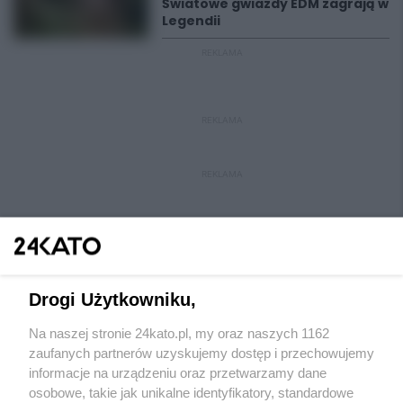
Światowe gwiazdy EDM zagrają w
Legendii
REKLAMA
REKLAMA
REKLAMA
Drogi Użytkowniku,
Na naszej stronie 24kato.pl, my oraz naszych 1162
Wydawca mediów
lokalnych
zaufanych partnerów uzyskujemy dostęp i przechowujemy
informacje na urządzeniu oraz przetwarzamy dane
osobowe, takie jak unikalne identyfikatory, standardowe