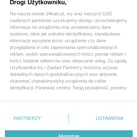
Drogi Użytkowniku,
Na naszej stronie 24kato.pl, my oraz naszych 1162
Wydawca mediów
lokalnych
zaufanych partnerów uzyskujemy dostęp i przechowujemy
informacje na urządzeniu oraz przetwarzamy dane
osobowe, takie jak unikalne identyfikatory, standardowe
informacje wysyłane przez urządzenie czy dane
przeglądania w celu zapewniania spersonalizowanych
2 / 0
reklam, wybór spersonalizowanych treści, pomiar reklam i
Nie zapomnij
treści, badanie odbiorców oraz ulepszanie usług. Za zgodą
zapoznać się z:
polityką prywatności
regulamin korzystania z portali
Użytkownika my i Zaufani Partnerzy możemy używać
Twoje
miasto
Skontakuj się
z nami
dokładnych danych geolokalizacyjnych oraz aktywnie
Piekary Śląskie
Kontakt
skanować charakterystykę urządzenia do celów
Chorzów
Wydawca
identyfikacji. Ponieważ cenimy Twoją prywatność, prosimy
Tarnowskie Góry
Redakcja
Ruda Śląska
Newsletter
o zgodę na korzystanie z tych technologii poprzez
Świętochłowice
Reklama
kliknięcie „Akceptuję”. Zgoda jest dobrowolna i zawsze
Tychy
możesz ją zmienić/wycofać klikając przycisk ustawień
Bytom
Katowice
prywatności znajdujący się w lewym dolnym rogu strony
REKLAMA
PARTNERZY
USTAWIENIA
Gliwice
. Niektóre rodzaje przetwarzania danych nie wymagają
Zabrze
Zagłębie
zgody użytkownika, ale masz prawo sprzeciwić się
takiemu przetwarzaniu. Preferencje będą miały
Akceptuję