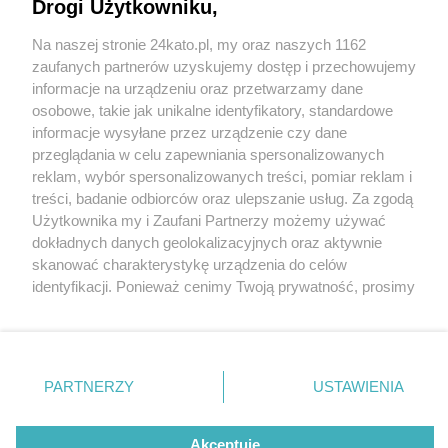
Drogi Użytkowniku,
Na naszej stronie 24kato.pl, my oraz naszych 1162
Wydawca mediów
lokalnych
zaufanych partnerów uzyskujemy dostęp i przechowujemy
informacje na urządzeniu oraz przetwarzamy dane
osobowe, takie jak unikalne identyfikatory, standardowe
informacje wysyłane przez urządzenie czy dane
przeglądania w celu zapewniania spersonalizowanych
4 / 0
reklam, wybór spersonalizowanych treści, pomiar reklam i
Nie zapomnij
treści, badanie odbiorców oraz ulepszanie usług. Za zgodą
zapoznać się z:
polityką prywatności
regulamin korzystania z portali
Użytkownika my i Zaufani Partnerzy możemy używać
Twoje
miasto
Skontakuj się
z nami
dokładnych danych geolokalizacyjnych oraz aktywnie
Piekary Śląskie
Kontakt
skanować charakterystykę urządzenia do celów
Chorzów
Wydawca
identyfikacji. Ponieważ cenimy Twoją prywatność, prosimy
Tarnowskie Góry
Redakcja
Ruda Śląska
Newsletter
o zgodę na korzystanie z tych technologii poprzez
Świętochłowice
Reklama
kliknięcie „Akceptuję”. Zgoda jest dobrowolna i zawsze
Tychy
możesz ją zmienić/wycofać klikając przycisk ustawień
Bytom
Katowice
prywatności znajdujący się w lewym dolnym rogu strony
REKLAMA
PARTNERZY
USTAWIENIA
Gliwice
. Niektóre rodzaje przetwarzania danych nie wymagają
Zabrze
Zagłębie
zgody użytkownika, ale masz prawo sprzeciwić się
takiemu przetwarzaniu. Preferencje będą miały
Akceptuję