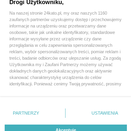
Drogi Użytkowniku,
Na naszej stronie 24kato.pl, my oraz naszych 1160
Wydawca mediów
lokalnych
zaufanych partnerów uzyskujemy dostęp i przechowujemy
informacje na urządzeniu oraz przetwarzamy dane
osobowe, takie jak unikalne identyfikatory, standardowe
informacje wysyłane przez urządzenie czy dane
przeglądania w celu zapewniania spersonalizowanych
5 / 0
reklam, wybór spersonalizowanych treści, pomiar reklam i
Nie zapomnij
treści, badanie odbiorców oraz ulepszanie usług. Za zgodą
zapoznać się z:
polityką prywatności
regulamin korzystania z portali
Użytkownika my i Zaufani Partnerzy możemy używać
Twoje
miasto
Skontakuj się
z nami
dokładnych danych geolokalizacyjnych oraz aktywnie
Piekary Śląskie
Kontakt
skanować charakterystykę urządzenia do celów
Chorzów
Wydawca
identyfikacji. Ponieważ cenimy Twoją prywatność, prosimy
Tarnowskie Góry
Redakcja
Ruda Śląska
Newsletter
o zgodę na korzystanie z tych technologii poprzez
Świętochłowice
Reklama
kliknięcie „Akceptuję”. Zgoda jest dobrowolna i zawsze
Tychy
możesz ją zmienić/wycofać klikając przycisk ustawień
Bytom
Katowice
prywatności znajdujący się w lewym dolnym rogu strony
REKLAMA
PARTNERZY
USTAWIENIA
Gliwice
. Niektóre rodzaje przetwarzania danych nie wymagają
Zabrze
Zagłębie
zgody użytkownika, ale masz prawo sprzeciwić się
takiemu przetwarzaniu. Preferencje będą miały
Akceptuję