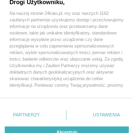
Drogi Użytkowniku,
Na naszej stronie 24kato.pl, my oraz naszych 1162
Wydawca mediów
lokalnych
zaufanych partnerów uzyskujemy dostęp i przechowujemy
informacje na urządzeniu oraz przetwarzamy dane
osobowe, takie jak unikalne identyfikatory, standardowe
informacje wysyłane przez urządzenie czy dane
przeglądania w celu zapewniania spersonalizowanych
4 / 0
reklam, wybór spersonalizowanych treści, pomiar reklam i
Nie zapomnij
treści, badanie odbiorców oraz ulepszanie usług. Za zgodą
zapoznać się z:
polityką prywatności
regulamin korzystania z portali
Użytkownika my i Zaufani Partnerzy możemy używać
Twoje
miasto
Skontakuj się
z nami
dokładnych danych geolokalizacyjnych oraz aktywnie
Piekary Śląskie
Kontakt
skanować charakterystykę urządzenia do celów
Chorzów
Wydawca
identyfikacji. Ponieważ cenimy Twoją prywatność, prosimy
Tarnowskie Góry
Redakcja
Ruda Śląska
Newsletter
o zgodę na korzystanie z tych technologii poprzez
Świętochłowice
Reklama
kliknięcie „Akceptuję”. Zgoda jest dobrowolna i zawsze
Tychy
możesz ją zmienić/wycofać klikając przycisk ustawień
Bytom
Katowice
prywatności znajdujący się w lewym dolnym rogu strony
REKLAMA
PARTNERZY
USTAWIENIA
Gliwice
. Niektóre rodzaje przetwarzania danych nie wymagają
Zabrze
Zagłębie
zgody użytkownika, ale masz prawo sprzeciwić się
takiemu przetwarzaniu. Preferencje będą miały
Akceptuję