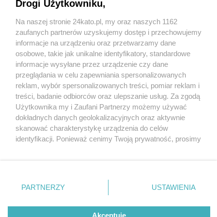
Drogi Użytkowniku,
Na naszej stronie 24kato.pl, my oraz naszych 1162
Wydawca mediów
lokalnych
zaufanych partnerów uzyskujemy dostęp i przechowujemy
informacje na urządzeniu oraz przetwarzamy dane
osobowe, takie jak unikalne identyfikatory, standardowe
informacje wysyłane przez urządzenie czy dane
przeglądania w celu zapewniania spersonalizowanych
1 / 0
reklam, wybór spersonalizowanych treści, pomiar reklam i
Nie zapomnij
treści, badanie odbiorców oraz ulepszanie usług. Za zgodą
zapoznać się z:
polityką prywatności
regulamin korzystania z portali
Użytkownika my i Zaufani Partnerzy możemy używać
Twoje
miasto
Skontakuj się
z nami
dokładnych danych geolokalizacyjnych oraz aktywnie
Piekary Śląskie
Kontakt
skanować charakterystykę urządzenia do celów
Chorzów
Wydawca
identyfikacji. Ponieważ cenimy Twoją prywatność, prosimy
Tarnowskie Góry
Redakcja
Ruda Śląska
Newsletter
o zgodę na korzystanie z tych technologii poprzez
Świętochłowice
Reklama
kliknięcie „Akceptuję”. Zgoda jest dobrowolna i zawsze
Tychy
możesz ją zmienić/wycofać klikając przycisk ustawień
Bytom
Katowice
prywatności znajdujący się w lewym dolnym rogu strony
REKLAMA
PARTNERZY
USTAWIENIA
Gliwice
. Niektóre rodzaje przetwarzania danych nie wymagają
Zabrze
Zagłębie
zgody użytkownika, ale masz prawo sprzeciwić się
takiemu przetwarzaniu. Preferencje będą miały
Akceptuję