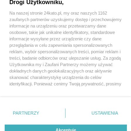
Drogi Użytkowniku,
Na naszej stronie 24kato.pl, my oraz naszych 1162
Wydawca mediów
lokalnych
zaufanych partnerów uzyskujemy dostęp i przechowujemy
informacje na urządzeniu oraz przetwarzamy dane
osobowe, takie jak unikalne identyfikatory, standardowe
informacje wysyłane przez urządzenie czy dane
przeglądania w celu zapewniania spersonalizowanych
4 / 0
reklam, wybór spersonalizowanych treści, pomiar reklam i
Nie zapomnij
treści, badanie odbiorców oraz ulepszanie usług. Za zgodą
zapoznać się z:
polityką prywatności
regulamin korzystania z portali
Użytkownika my i Zaufani Partnerzy możemy używać
Twoje
miasto
Skontakuj się
z nami
dokładnych danych geolokalizacyjnych oraz aktywnie
Piekary Śląskie
Kontakt
skanować charakterystykę urządzenia do celów
Chorzów
Wydawca
identyfikacji. Ponieważ cenimy Twoją prywatność, prosimy
Tarnowskie Góry
Redakcja
Ruda Śląska
Newsletter
o zgodę na korzystanie z tych technologii poprzez
Świętochłowice
Reklama
kliknięcie „Akceptuję”. Zgoda jest dobrowolna i zawsze
Tychy
możesz ją zmienić/wycofać klikając przycisk ustawień
Bytom
Katowice
prywatności znajdujący się w lewym dolnym rogu strony
REKLAMA
PARTNERZY
USTAWIENIA
Gliwice
. Niektóre rodzaje przetwarzania danych nie wymagają
Zabrze
Zagłębie
zgody użytkownika, ale masz prawo sprzeciwić się
takiemu przetwarzaniu. Preferencje będą miały
Akceptuję