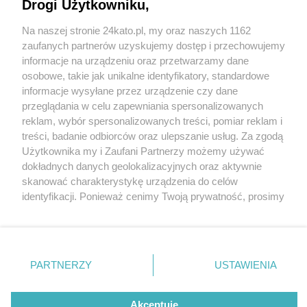
Drogi Użytkowniku,
Na naszej stronie 24kato.pl, my oraz naszych 1162
Wydawca mediów
lokalnych
zaufanych partnerów uzyskujemy dostęp i przechowujemy
informacje na urządzeniu oraz przetwarzamy dane
osobowe, takie jak unikalne identyfikatory, standardowe
informacje wysyłane przez urządzenie czy dane
przeglądania w celu zapewniania spersonalizowanych
1 / 0
reklam, wybór spersonalizowanych treści, pomiar reklam i
Nie zapomnij
treści, badanie odbiorców oraz ulepszanie usług. Za zgodą
zapoznać się z:
polityką prywatności
regulamin korzystania z portali
Użytkownika my i Zaufani Partnerzy możemy używać
Twoje
miasto
Skontakuj się
z nami
dokładnych danych geolokalizacyjnych oraz aktywnie
Piekary Śląskie
Kontakt
skanować charakterystykę urządzenia do celów
Chorzów
Wydawca
identyfikacji. Ponieważ cenimy Twoją prywatność, prosimy
Tarnowskie Góry
Redakcja
Ruda Śląska
Newsletter
o zgodę na korzystanie z tych technologii poprzez
Świętochłowice
Reklama
kliknięcie „Akceptuję”. Zgoda jest dobrowolna i zawsze
Tychy
możesz ją zmienić/wycofać klikając przycisk ustawień
Bytom
Katowice
prywatności znajdujący się w lewym dolnym rogu strony
REKLAMA
PARTNERZY
USTAWIENIA
Gliwice
. Niektóre rodzaje przetwarzania danych nie wymagają
Zabrze
Zagłębie
zgody użytkownika, ale masz prawo sprzeciwić się
takiemu przetwarzaniu. Preferencje będą miały
Akceptuję