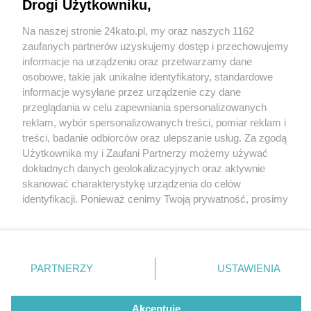
Katowicach? Ten kontrowersyjny gmach, który
Drogi Użytkowniku,
jednak ma swoich fanów
Na naszej stronie 24kato.pl, my oraz naszych 1162
Wydawca mediów
lokalnych
zaufanych partnerów uzyskujemy dostęp i przechowujemy
informacje na urządzeniu oraz przetwarzamy dane
osobowe, takie jak unikalne identyfikatory, standardowe
informacje wysyłane przez urządzenie czy dane
przeglądania w celu zapewniania spersonalizowanych
reklam, wybór spersonalizowanych treści, pomiar reklam i
Nie zapomnij
treści, badanie odbiorców oraz ulepszanie usług. Za zgodą
5 / 1
zapoznać się z:
polityką prywatności
regulamin korzystania z portali
Użytkownika my i Zaufani Partnerzy możemy używać
Twoje
miasto
Skontakuj się
z nami
dokładnych danych geolokalizacyjnych oraz aktywnie
Piekary Śląskie
Kontakt
skanować charakterystykę urządzenia do celów
Chorzów
Wydawca
identyfikacji. Ponieważ cenimy Twoją prywatność, prosimy
Tarnowskie Góry
Redakcja
Ruda Śląska
Newsletter
o zgodę na korzystanie z tych technologii poprzez
Świętochłowice
Reklama
kliknięcie „Akceptuję”. Zgoda jest dobrowolna i zawsze
Tychy
możesz ją zmienić/wycofać klikając przycisk ustawień
Bytom
Katowice
prywatności znajdujący się w lewym dolnym rogu strony
REKLAMA
PARTNERZY
USTAWIENIA
Gliwice
. Niektóre rodzaje przetwarzania danych nie wymagają
Zabrze
Zagłębie
zgody użytkownika, ale masz prawo sprzeciwić się
takiemu przetwarzaniu. Preferencje będą miały
Akceptuję