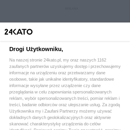
REKLAMA
Drogi Użytkowniku,
Na naszej stronie 24kato.pl, my oraz naszych 1162
Wydawca mediów
lokalnych
zaufanych partnerów uzyskujemy dostęp i przechowujemy
informacje na urządzeniu oraz przetwarzamy dane
osobowe, takie jak unikalne identyfikatory, standardowe
informacje wysyłane przez urządzenie czy dane
przeglądania w celu zapewniania spersonalizowanych
reklam, wybór spersonalizowanych treści, pomiar reklam i
Nie zapomnij
treści, badanie odbiorców oraz ulepszanie usług. Za zgodą
zapoznać się z:
polityką prywatności
regulamin korzystania z portali
Użytkownika my i Zaufani Partnerzy możemy używać
Twoje
miasto
Skontakuj się
z nami
dokładnych danych geolokalizacyjnych oraz aktywnie
Piekary Śląskie
Kontakt
skanować charakterystykę urządzenia do celów
Chorzów
Wydawca
identyfikacji. Ponieważ cenimy Twoją prywatność, prosimy