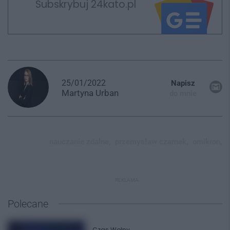
Subskrybuj 24kato.pl
25/01/2022
Napisz
Martyna
Urban
do mnie
nauczanie zdalne,
przemysław czarnek,
omikron,
REKLAMA
Polecane
Czas Wolny