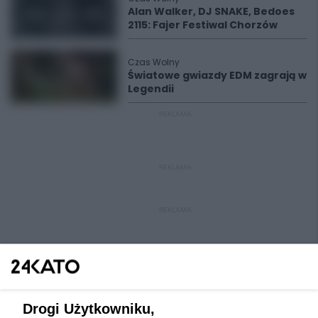
Alan Walker, DJ SNAKE, Bedoes
2115: Fajer Festiwal Chorzów
Czas Wolny
Światowe gwiazdy EDM zagrają w
Legendii
REKLAMA
REKLAMA
REKLAMA
Drogi Użytkowniku,