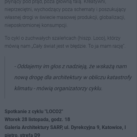
płynący pod prąd, poza główną falą. Kreatywni,
nieprzeciętni, wychodzący poza schematy i poszukujący
własnej drogi w świecie masowej produkcji, globalizacji,
nieposkromionej konsumpcji.
To cykl o zuchwałych szaleńcach (hiszp. Loco), którzy
mówią nam „Cały świat jest w błędzie. To ja mam rację”.
- Oddajemy im głos z nadzieją, że wskażą nam
nową drogę dla architektury w obliczu katastrofy
klimatu - mówią organizatorzy cyklu.
Spotkanie z cyklu "LOCO2"
Wtorek 28 listopada, godz. 18
Galeria Architektury SARP, ul. Dyrekcyjna 9, Katowice, I
piętro, strefa D9