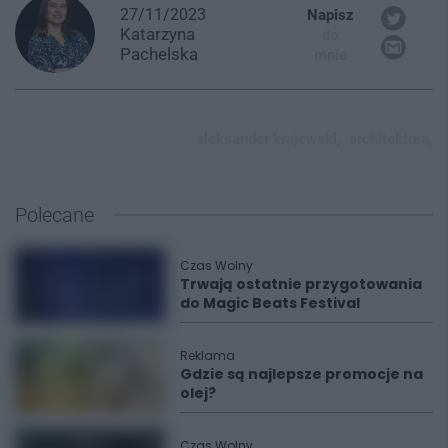
27/11/2023
Napisz
Katarzyna
do
Pachelska
mnie
aleksander krajewski,
architektura,
Polecane
Czas Wolny
Trwają ostatnie przygotowania
do Magic Beats Festival
Reklama
Gdzie są najlepsze promocje na
olej?
Czas Wolny