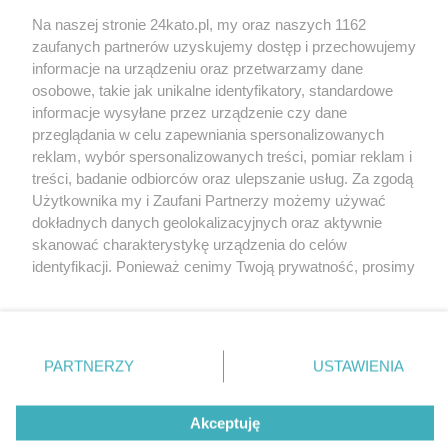
Na naszej stronie 24kato.pl, my oraz naszych 1162
Wydawca mediów
lokalnych
zaufanych partnerów uzyskujemy dostęp i przechowujemy
informacje na urządzeniu oraz przetwarzamy dane
osobowe, takie jak unikalne identyfikatory, standardowe
informacje wysyłane przez urządzenie czy dane
przeglądania w celu zapewniania spersonalizowanych
reklam, wybór spersonalizowanych treści, pomiar reklam i
Nie zapomnij
treści, badanie odbiorców oraz ulepszanie usług. Za zgodą
zapoznać się z:
polityką prywatności
regulamin korzystania z portali
Użytkownika my i Zaufani Partnerzy możemy używać
Twoje
miasto
Skontakuj się
z nami
dokładnych danych geolokalizacyjnych oraz aktywnie
Piekary Śląskie
Kontakt
skanować charakterystykę urządzenia do celów
Chorzów
Wydawca
identyfikacji. Ponieważ cenimy Twoją prywatność, prosimy
Tarnowskie Góry
Redakcja
Ruda Śląska
Newsletter
o zgodę na korzystanie z tych technologii poprzez
Świętochłowice
Reklama
kliknięcie „Akceptuję”. Zgoda jest dobrowolna i zawsze
Tychy
możesz ją zmienić/wycofać klikając przycisk ustawień
Bytom
Katowice
prywatności znajdujący się w lewym dolnym rogu strony
PARTNERZY
USTAWIENIA
Gliwice
. Niektóre rodzaje przetwarzania danych nie wymagają
Zabrze
Zagłębie
zgody użytkownika, ale masz prawo sprzeciwić się
Akceptuję
takiemu przetwarzaniu. Preferencje będą miały
zastosowania tylko na tej witrynie.