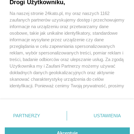
Drogi Użytkowniku,
Na naszej stronie 24kato.pl, my oraz naszych 1162
Wydawca mediów
lokalnych
zaufanych partnerów uzyskujemy dostęp i przechowujemy
informacje na urządzeniu oraz przetwarzamy dane
osobowe, takie jak unikalne identyfikatory, standardowe
informacje wysyłane przez urządzenie czy dane
przeglądania w celu zapewniania spersonalizowanych
21 / 0
reklam, wybór spersonalizowanych treści, pomiar reklam i
Nie zapomnij
treści, badanie odbiorców oraz ulepszanie usług. Za zgodą
zapoznać się z:
polityką prywatności
regulamin korzystania z portali
Użytkownika my i Zaufani Partnerzy możemy używać
Twoje
miasto
Skontakuj się
z nami
dokładnych danych geolokalizacyjnych oraz aktywnie
Piekary Śląskie
Kontakt
skanować charakterystykę urządzenia do celów
Chorzów
Wydawca
identyfikacji. Ponieważ cenimy Twoją prywatność, prosimy
Tarnowskie Góry
Redakcja
Ruda Śląska
Newsletter
o zgodę na korzystanie z tych technologii poprzez
Świętochłowice
Reklama
kliknięcie „Akceptuję”. Zgoda jest dobrowolna i zawsze
Tychy
możesz ją zmienić/wycofać klikając przycisk ustawień
Bytom
Katowice
prywatności znajdujący się w lewym dolnym rogu strony
REKLAMA
PARTNERZY
USTAWIENIA
Gliwice
. Niektóre rodzaje przetwarzania danych nie wymagają
Zabrze
Zagłębie
zgody użytkownika, ale masz prawo sprzeciwić się
takiemu przetwarzaniu. Preferencje będą miały
Akceptuję