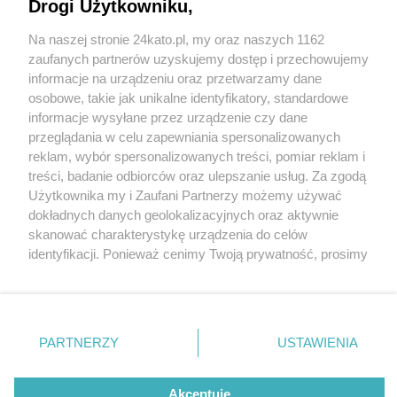
Drogi Użytkowniku,
Na naszej stronie 24kato.pl, my oraz naszych 1162
Wydawca mediów
lokalnych
zaufanych partnerów uzyskujemy dostęp i przechowujemy
informacje na urządzeniu oraz przetwarzamy dane
osobowe, takie jak unikalne identyfikatory, standardowe
informacje wysyłane przez urządzenie czy dane
przeglądania w celu zapewniania spersonalizowanych
3 / 0
reklam, wybór spersonalizowanych treści, pomiar reklam i
Nie zapomnij
treści, badanie odbiorców oraz ulepszanie usług. Za zgodą
zapoznać się z:
polityką prywatności
regulamin korzystania z portali
Użytkownika my i Zaufani Partnerzy możemy używać
Twoje
miasto
Skontakuj się
z nami
dokładnych danych geolokalizacyjnych oraz aktywnie
Piekary Śląskie
Kontakt
skanować charakterystykę urządzenia do celów
Chorzów
Wydawca
identyfikacji. Ponieważ cenimy Twoją prywatność, prosimy
Tarnowskie Góry
Redakcja
Ruda Śląska
Newsletter
o zgodę na korzystanie z tych technologii poprzez
Świętochłowice
Reklama
kliknięcie „Akceptuję”. Zgoda jest dobrowolna i zawsze
Tychy
możesz ją zmienić/wycofać klikając przycisk ustawień
Bytom
Katowice
prywatności znajdujący się w lewym dolnym rogu strony
REKLAMA
PARTNERZY
USTAWIENIA
Gliwice
. Niektóre rodzaje przetwarzania danych nie wymagają
Zabrze
Zagłębie
zgody użytkownika, ale masz prawo sprzeciwić się
takiemu przetwarzaniu. Preferencje będą miały
Akceptuję